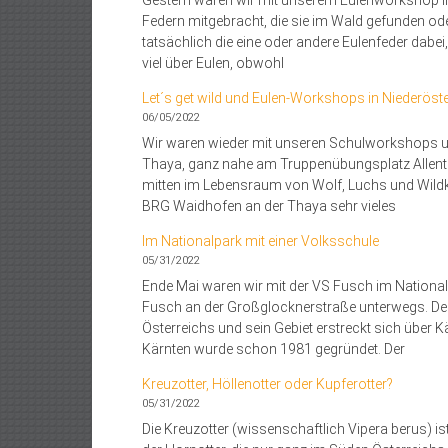
Federn mitgebracht, die sie im Wald gefunden o
tatsächlich die eine oder andere Eulenfeder dabe
viel über Eulen, obwohl
Let´s get wild und Eulen-Workshops in Niederöste
06/05/2022
Wir waren wieder mit unseren Schulworkshops un
Thaya, ganz nahe am Truppenübungsplatz Allent
mitten im Lebensraum von Wolf, Luchs und Wildka
BRG Waidhofen an der Thaya sehr vieles
Im Nationalpark mit einer Volksschule
05/31/2022
Ende Mai waren wir mit der VS Fusch im Nationa
Fusch an der Großglocknerstraße unterwegs. Der 
Österreichs und sein Gebiet erstreckt sich über Kä
Kärnten wurde schon 1981 gegründet. Der
Kreuzotter, Höllenotter oder Kupferotter?
05/31/2022
Die Kreuzotter (wissenschaftlich Vipera berus) ist