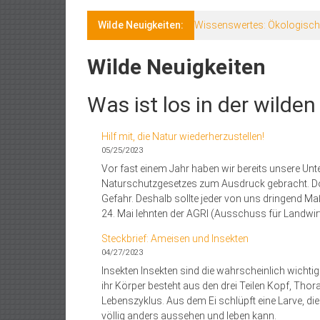
Wilde Neuigkeiten:
Steckbrief: Alpenmurmelti
Wilde Neuigkeiten
Was ist los in der wilde
Hilf mit, die Natur wiederherzustellen!
05/25/2023
Vor fast einem Jahr haben wir bereits unsere Unte
Naturschutzgesetzes zum Ausdruck gebracht. Doc
Gefahr. Deshalb sollte jeder von uns dringend 
24. Mai lehnten der AGRI (Ausschuss für Landwir
Steckbrief: Ameisen und Insekten
04/27/2023
Insekten Insekten sind die wahrscheinlich wichtig
ihr Körper besteht aus den drei Teilen Kopf, Th
Lebenszyklus. Aus dem Ei schlüpft eine Larve, d
völlig anders aussehen und leben kann.