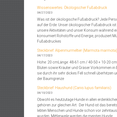
Wissenswertes: Ökologischer Fußabdruck
04/27/2023
Was ist der ökologische Fußabdruck? Jede Pers
auf der Erde. Unser ökologischer Fußabdruck ist
unsere Aktivitäten und unser Konsum während ei
konsumiert Rohstoffe und Energie, produziert M
Fußabdruckes
Steckbrief: Alpenmurmeltier (Marmota marmota
04/17/2023
Höhe: 20 cmLänge: 48-61 cm / 40-50 + 10-20 cmGe
Blüten sowie Kräuter und Gräser Vorkommen in E
sie durch ihr sehr dickes Fell schnell überhitzen
der Baumgrenze
Steckbrief: Haushund (Canis lupus familiaris)
04/10/2023
Obwohl es heutzutage Hunde in allen erdenklich
gehören zur gleichen Art. Der Hund ist das bereit
lebten Menschen und Hunde schon vor zehntau
wurden. Mittlerweile werden die meisten Hunde