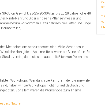
Gr
Sc
30-35 cmGewicht: 23-25/20-30Alter: bis zu 20 JahreHöhe: 40
Vip
uter, Rinde Nahrung Biber sind reine Pflanzenfresser und
Wi
e Dämme herum vorkommen. Dazu gehören die Blätter und junge
Übe
 Bäume fallen,
für den Menschen am bedeutendsten sind. Viele Menschen in
 Westliche Honigbiene Apis mellifera, wenn sie Biene hören. Es
 Sie alle vereint, dass sie sich ausschließlich von Pollen und
iebten Workshops. Weil durch die Kämpfe in der Ukraine viele
 sind, haben wir die Workshops nicht nur auf deutsch und
h angeboten. Vor allem waren die Workshops zum Thema
espect Nature