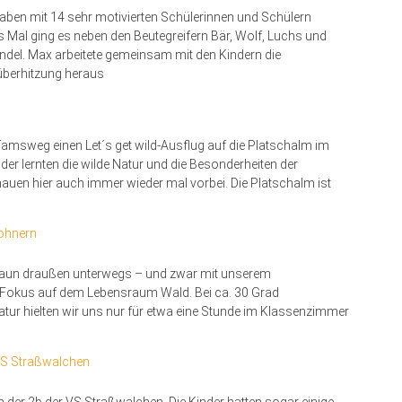
haben mit 14 sehr motivierten Schülerinnen und Schülern
 Mal ging es neben den Beutegreifern Bär, Wolf, Luchs und
del. Max arbeitete gemeinsam mit den Kindern die
berhitzung heraus
Tamsweg einen Let´s get wild-Ausflug auf die Platschalm im
er lernten die wilde Natur und die Besonderheiten der
auen hier auch immer wieder mal vorbei. Die Platschalm ist
ohnern
igaun draußen unterwegs – und zwar mit unserem
 Fokus auf dem Lebensraum Wald. Bei ca. 30 Grad
ur hielten wir uns nur für etwa eine Stunde im Klassenzimmer
 VS Straßwalchen
der 2b der VS Straßwalchen. Die Kinder hatten sogar einige