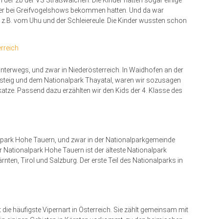
der bei Greifvogelshows bekommen hatten. Und da war
i, z.B. vom Uhu und der Schleiereule. Die Kinder wussten schon
rreich
terwegs, und zwar in Niederösterreich. In Waidhofen an der
steig und dem Nationalpark Thayatal, waren wir sozusagen
tze. Passend dazu erzählten wir den Kids der 4. Klasse des
lpark Hohe Tauern, und zwar in der Nationalparkgemeinde
Nationalpark Hohe Tauern ist der älteste Nationalpark
rnten, Tirol und Salzburg. Der erste Teil des Nationalparks in
 die häufigste Vipernart in Österreich. Sie zählt gemeinsam mit