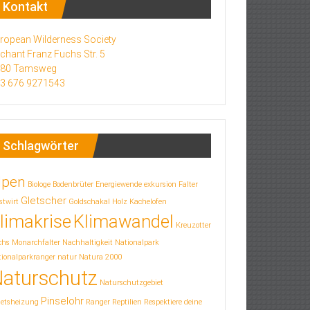
Kontakt
ropean Wilderness Society
chant Franz Fuchs Str. 5
580 Tamsweg
3 676 9271543
Schlagwörter
lpen
Biologe
Bodenbrüter
Energiewende
exkursion
Falter
Gletscher
stwirt
Goldschakal
Holz
Kachelofen
limakrise
Klimawandel
Kreuzotter
chs
Monarchfalter
Nachhaltigkeit
Nationalpark
ionalparkranger
natur
Natura 2000
aturschutz
Naturschutzgebiet
Pinselohr
letsheizung
Ranger
Reptilien
Respektiere deine