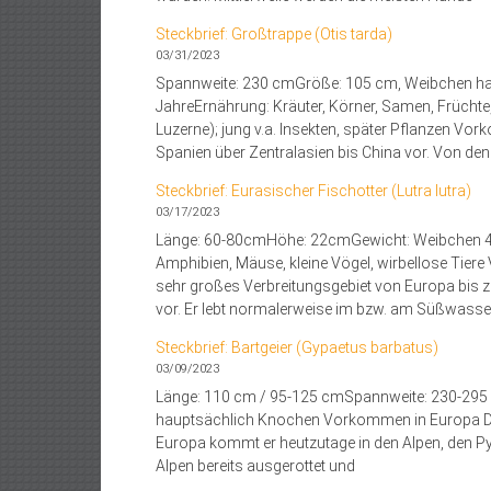
Steckbrief: Großtrappe (Otis tarda)
03/31/2023
Spannweite: 230 cmGröße: 105 cm, Weibchen halb
JahreErnährung: Kräuter, Körner, Samen, Früchte, 
Luzerne); jung v.a. Insekten, später Pflanzen V
Spanien über Zentralasien bis China vor. Von den 
Steckbrief: Eurasischer Fischotter (Lutra lutra)
03/17/2023
Länge: 60-80cmHöhe: 22cmGewicht: Weibchen 4-6
Amphibien, Mäuse, kleine Vögel, wirbellose Tiere
sehr großes Verbreitungsgebiet von Europa bis 
vor. Er lebt normalerweise im bzw. am Süßwasser
Steckbrief: Bartgeier (Gypaetus barbatus)
03/09/2023
Länge: 110 cm / 95-125 cmSpannweite: 230-295 c
hauptsächlich Knochen Vorkommen in Europa Der B
Europa kommt er heutzutage in den Alpen, den Pyr
Alpen bereits ausgerottet und