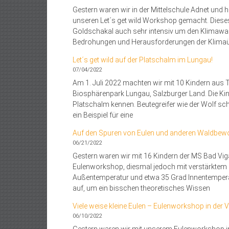
Gestern waren wir in der Mittelschule Adnet und 
unseren Let´s get wild Workshop gemacht. Dieses
Goldschakal auch sehr intensiv um den Klimawan
Bedrohungen und Herausforderungen der Klimaü
Let´s get wild auf der Platschalm im Lungau!
07/04/2022
Am 1. Juli 2022 machten wir mit 10 Kindern aus 
Biosphärenpark Lungau, Salzburger Land. Die Kind
Platschalm kennen. Beutegreifer wie der Wolf sch
ein Beispiel für eine
Auf den Spuren von Eulen und anderen Waldbew
06/21/2022
Gestern waren wir mit 16 Kindern der MS Bad V
Eulenworkshop, diesmal jedoch mit verstärktem
Außentemperatur und etwa 35 Grad Innentemperat
auf, um ein bisschen theoretisches Wissen
Viele weise kleine Eulen – Eulenworkshop in der
06/10/2022
Gestern waren wir mit unserem Eulenworkshop in 