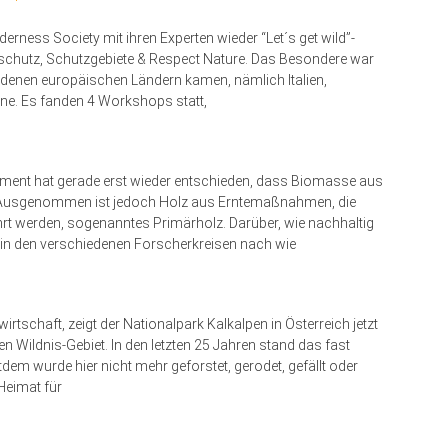
rness Society mit ihren Experten wieder “Let´s get wild”-
schutz, Schutzgebiete & Respect Nature. Das Besondere war
edenen europäischen Ländern kamen, nämlich Italien,
ine. Es fanden 4 Workshops statt,
rlament hat gerade erst wieder entschieden, dass Biomasse aus
lt. Ausgenommen ist jedoch Holz aus Erntemaßnahmen, die
rt werden, sogenanntes Primärholz. Darüber, wie nachhaltig
n in den verschiedenen Forscherkreisen nach wie
rtschaft, zeigt der Nationalpark Kalkalpen in Österreich jetzt
 Wildnis-Gebiet. In den letzten 25 Jahren stand das fast
dem wurde hier nicht mehr geforstet, gerodet, gefällt oder
Heimat für