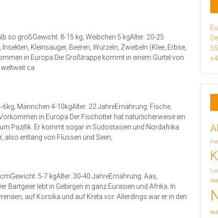
Eu
 so großGewicht: 8-15 kg, Weibchen 5 kgAlter: 20-25
De
Insekten, Kleinsäuger, Beeren, Wurzeln, Zwiebeln (Klee, Erbse,
5
orkommen in Europa Die Großtrappe kommt in einem Gürtel von
+4
weltweit ca.
kg, Männchen 4-10kgAlter: 22 JahreErnährung: Fische,
 Vorkommen in Europa Der Fischotter hat natürlicherweise ein
A
zum Pazifik. Er kommt sogar in Südostasien und Nordafrika
, also entlang von Flüssen und Seen,
For
K
Lu
mGewicht: 5-7 kgAlter: 30-40 JahreErnährung: Aas,
Nat
artgeier lebt in Gebirgen in ganz Eurasien und Afrika. In
N
enäen, auf Korsika und auf Kreta vor. Allerdings war er in den
Pel