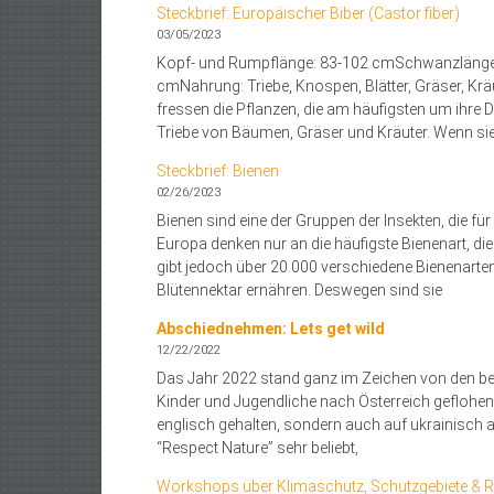
Steckbrief: Europäischer Biber (Castor fiber)
03/05/2023
Kopf- und Rumpflänge: 83-102 cmSchwanzlänge: 
cmNahrung: Triebe, Knospen, Blätter, Gräser, Krä
fressen die Pflanzen, die am häufigsten um ihr
Triebe von Bäumen, Gräser und Kräuter. Wenn sie
Steckbrief: Bienen
02/26/2023
Bienen sind eine der Gruppen der Insekten, die 
Europa denken nur an die häufigste Bienenart, die
gibt jedoch über 20.000 verschiedene Bienenarten.
Blütennektar ernähren. Deswegen sind sie
Abschiednehmen: Lets get wild
12/22/2022
Das Jahr 2022 stand ganz im Zeichen von den bel
Kinder und Jugendliche nach Österreich geflohen
englisch gehalten, sondern auch auf ukrainisc
“Respect Nature” sehr beliebt,
Workshops über Klimaschutz, Schutzgebiete & R