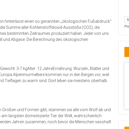
on hinterlässt einen so genannten „ökologischen Fußabdruck“
Po
 die Summe aller Kohlenstoffdioxid-Ausstöße (CO2), die
nes bestimmten Zeitraumes produziert haben. Jeder von uns
üll und Abgase. Die Berechnung des ökologischen
)
wicht: 3-7 kgAlter: 12 JahreErnährung: Wurzeln, Blätter und
uropa Alpenmurmeltiere kommen nur in den Bergen vor, weil
 und Tieflagen zu warm sind. Dort leben sie meistens oberhalb
en Größen und Formen gibt, stammen sie alle vom Wolf ab und
s am längsten domestizierte Tier der Welt, wahrscheinlich
senden Jahren zusammen, noch bevor die Menschen sesshaft