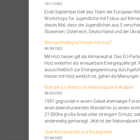
10/17/2022
Ende September hielt das Team der European Wilde
Workshops für Jugendliche mit Fokus auf Klima
dieses Mal, dass die Jugendlichen aus 5 verschi
Slowenien, Österreich, Deutschland und der Ukra
Wie nachhaltig ist Heizen mit Holz?
09/30/2022
Mit Holz heizen gilt als klimaneutral. Das EU-Pa
Holz weiterhin als erneuerbare Energiequelle gi
ausschließlich zur Energiegewinnung durchgefüh
Heizen mit Holz wirklich ist, gehen die Meinunge
Wandel zur Wildnis im Nationalpark Kalkalpen
09/20/2022
1997 gegründet in einem Gebiet ehemaliger Forstwi
einen beeindruckenden Wandel hin zu einem echten
21.000ha große Areal unter strengem Schutz, seit
anderweitig gemanagt. Jetzt ist der Nationalpark 
Über Klimawandel und Beutegreifer
07/06/2022