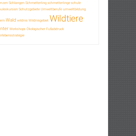
enzen
Schlangen
Schmetterling
schmetterlinge
schule
hulexkursion
Schutzgebiete
Umweltberufe
umweltbildung
Wildtiere
Wald
ern
wildnis
Wildnisgebiet
nter
Workshops
Ökologischer Fußabdruck
rlebensstrategie