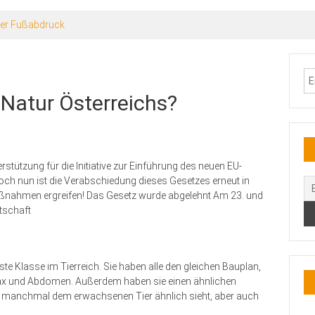
er (Marmota marmota)
n Natur Österreichs?
rstützung für die Initiative zur Einführung des neuen EU-
h nun ist die Verabschiedung dieses Gesetzes erneut in
Maßnahmen ergreifen! Das Gesetz wurde abgelehnt Am 23. und
tschaft
ste Klasse im Tierreich. Sie haben alle den gleichen Bauplan,
orax und Abdomen. Außerdem haben sie einen ähnlichen
ie manchmal dem erwachsenen Tier ähnlich sieht, aber auch