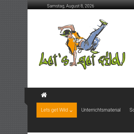
Skip
Samstag, August 8, 2026
to
content
Lets get Wild
Unterrichtsmaterial
S