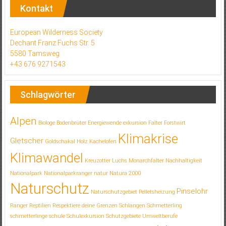
Kontakt
European Wilderness Society
Dechant Franz Fuchs Str. 5
5580 Tamsweg
+43 676 9271543
Schlagwörter
Alpen
Biologe
Bodenbrüter
Energiewende
exkursion
Falter
Forstwirt
Klimakrise
Gletscher
Goldschakal
Holz
Kachelofen
Klimawandel
Kreuzotter
Luchs
Monarchfalter
Nachhaltigkeit
Nationalpark
Nationalparkranger
natur
Natura 2000
Naturschutz
Pinselohr
Naturschutzgebiet
Pelletsheizung
Ranger
Reptilien
Respektiere deine Grenzen
Schlangen
Schmetterling
schmetterlinge
schule
Schulexkursion
Schutzgebiete
Umweltberufe