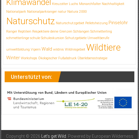
Klimawandel
Kreuzotter
Luchs
Monarchfalter
Nachhaltigkeit
Nationalpark
Nationalparkranger
natur
Natura 2000
Naturschutz
Pinselohr
Naturschutzgebiet
Pelletsheizung
Ranger
Reptilien
Respektiere deine Grenzen
Schlangen
Schmetterling
schmetterlinge
schule
Schulexkursion
Schutzgebiete
Umweltberufe
Wildtiere
Wald
umweltbildung
Vipern
wildnis
Wildnisgebiet
Winter
Workshops
Ökologischer Fußabdruck
Überlebensstrategie
Unterstützt von:
Copyright © 2026
Let's get Wild
. Powered by European Wilderness