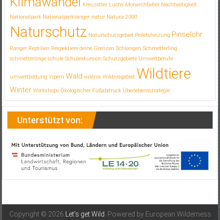
Klimawandel
Kreuzotter
Luchs
Monarchfalter
Nachhaltigkeit
Nationalpark
Nationalparkranger
natur
Natura 2000
Naturschutz
Pinselohr
Naturschutzgebiet
Pelletsheizung
Ranger
Reptilien
Respektiere deine Grenzen
Schlangen
Schmetterling
schmetterlinge
schule
Schulexkursion
Schutzgebiete
Umweltberufe
Wildtiere
Wald
umweltbildung
Vipern
wildnis
Wildnisgebiet
Winter
Workshops
Ökologischer Fußabdruck
Überlebensstrategie
Unterstützt von:
Copyright © 2026
Let's get Wild
. Powered by European Wilderness