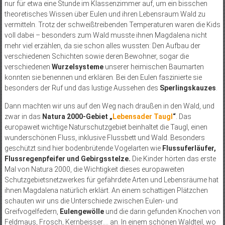
nur für etwa eine Stunde im Klassenzimmer auf, um ein bisschen
theoretisches Wissen über Eulen und ihren Lebensraum Wald zu
vermitteln. Trotz der schweißtreibenden Temperaturen waren die Kids
voll dabei – besonders zum Wald musste ihnen Magdalena nicht
mehr viel erzählen, da sie schon alles wussten: Den Aufbau der
verschiedenen Schichten sowie deren Bewohner, sogar die
verschiedenen
Wurzelsysteme
unserer heimischen Baumarten
konnten sie benennen und erklären. Bei den Eulen faszinierte sie
besonders der Ruf und das lustige Aussehen des
Sperlingskauzes
.
Dann machten wir uns auf den Weg nach draußen in den Wald, und
zwar in das
Natura 2000-Gebiet „
Lebensader Taugl
“
. Das
europaweit wichtige Naturschutzgebiet beinhaltet die Taugl, einen
wunderschönen Fluss, inklusive Flussbett und Wald. Besonders
geschützt sind hier bodenbrütende Vogelarten wie
Flussuferläufer,
Flussregenpfeifer und Gebirgsstelze.
Die Kinder hörten das erste
Mal von Natura 2000, die Wichtigkeit dieses europaweiten
Schutzgebietsnetzwerkes für gefährdete Arten und Lebensräume hat
ihnen Magdalena natürlich erklärt. An einem schattigen Plätzchen
schauten wir uns die Unterschiede zwischen Eulen- und
Greifvogelfedern,
Eulengewölle
und die darin gefunden Knochen von
Feldmaus, Frosch, Kernbeisser…. an. In einem schönen Waldteil, wo