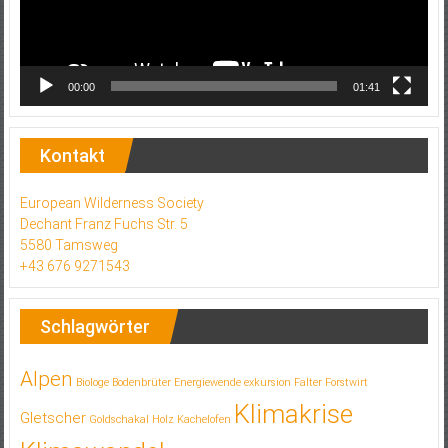
00:00
01:41
Kontakt
European Wilderness Society
Dechant Franz Fuchs Str. 5
5580 Tamsweg
+43 676 9271543
Schlagwörter
Alpen
Biologe
Bodenbrüter
Energiewende
exkursion
Falter
Forstwirt
Klimakrise
Gletscher
Goldschakal
Holz
Kachelofen