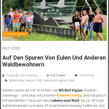
Wilde Neuigkeiten
06/21/2022
Auf Den Spuren Von Eulen Und Anderen
Waldbewohnern
Posted By: Anni Henning
8023 Views
0 Comment
Bodenbrüter
,
Natura 2000
,
Naturschutzgebiet
,
Wald
Gestern waren wir mit 16 Kindern der
MS Bad Vigaun
draußen
unterwegs – und zwar mit unserem
Eulenworkshop
, diesmal jedoch
mit verstärktem Fokus auf dem
Lebensraum Wald
. Bei ca. 30 Grad
Außentemperatur und etwa 35 Grad Innentemperatur hielten wir uns