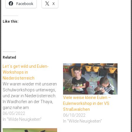
Facebook
X
Like this:
Related
Let´s get wild und Eulen-
Workshops in
Niederösterreich
Wir waren wieder mit unseren
Schulworkshops unterwegs,
und zwar in Niederösterreich.
Viele weise kleine Eulen –
In Waidhofen an der Thaya,
Eulenworkshop in der VS
ganz nahe am
Straßwalchen
Truppenübungsplatz
06/05/2022
06/10/2022
Allentsteig und dem
In "Wilde Neuigkeiten"
In "Wilde Neuigkeiten"
Nationalpark Thayatal, waren
wir sozusagen mitten im