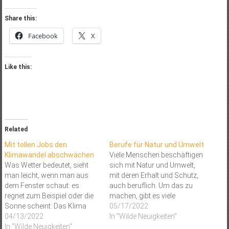
Share this:
Facebook
X
Like this:
Related
Mit tollen Jobs den
Berufe für Natur und Umwelt
Klimawandel abschwächen
Viele Menschen beschäftigen
Was Wetter bedeutet, sieht
sich mit Natur und Umwelt,
man leicht, wenn man aus
mit deren Erhalt und Schutz,
dem Fenster schaut: es
auch beruflich. Um das zu
regnet zum Beispiel oder die
machen, gibt es viele
Sonne scheint. Das Klima
verschiedene Möglichkeiten.
05/17/2022
hingegen ist das Wetter über
04/13/2022
Neben der Forschung, der
In "Wilde Neuigkeiten"
einen langen Zeitraum
In "Wilde Neuigkeiten"
Technik, der Chemie und der