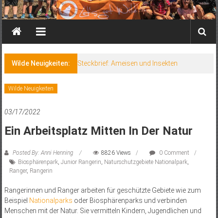
Wilde Neuigkeiten:
Steckbrief: Ameisen und Insekten
Wilde Neuigkeiten
03/17/2022
Ein Arbeitsplatz Mitten In Der Natur
Posted By: Anni Henning
8826 Views
0 Comment
Biosphärenpark
,
Junior Rangerin
,
Naturschutzgebiete Nationalpark
,
Ranger
,
Rangerin
Rangerinnen und Ranger arbeiten für geschützte Gebiete wie zum
Beispiel
Nationalparks
oder Biosphärenparks und verbinden
Menschen mit der Natur. Sie vermitteln Kindern, Jugendlichen und