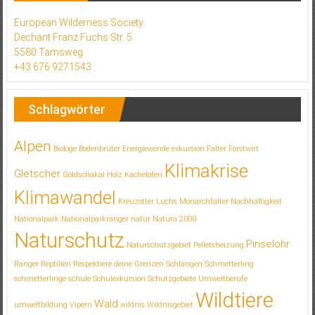
European Wilderness Society
Dechant Franz Fuchs Str. 5
5580 Tamsweg
+43 676 9271543
Schlagwörter
Alpen
Biologe
Bodenbrüter
Energiewende
exkursion
Falter
Forstwirt
Klimakrise
Gletscher
Goldschakal
Holz
Kachelofen
Klimawandel
Kreuzotter
Luchs
Monarchfalter
Nachhaltigkeit
Nationalpark
Nationalparkranger
natur
Natura 2000
Naturschutz
Pinselohr
Naturschutzgebiet
Pelletsheizung
Ranger
Reptilien
Respektiere deine Grenzen
Schlangen
Schmetterling
schmetterlinge
schule
Schulexkursion
Schutzgebiete
Umweltberufe
Wildtiere
Wald
umweltbildung
Vipern
wildnis
Wildnisgebiet