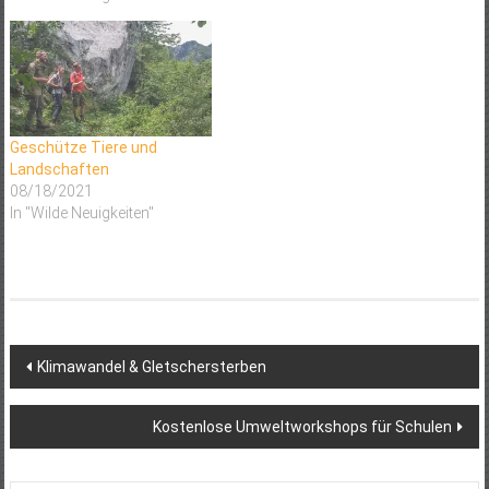
betrachtet. Regnet es in über
Landwirtschaft gibt es solche
viele Jahre hinweg in einem
Berufe auch in Bereichen wie
Gebiet, spricht man von
Büro, Management, Recht,
einem "feuchten" Klima. Es ist
Energie und Elektronik. Auch
nicht…
die…
Geschütze Tiere und
Landschaften
08/18/2021
In "Wilde Neuigkeiten"
Post
Klimawandel & Gletschersterben
navigation
Kostenlose Umweltworkshops für Schulen