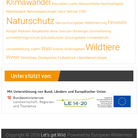
Klimawandel
Kreuzotter
Luchs
Monarchfalter
Nachhaltigkeit
Nationalpark
Nationalparkranger
natur
Natura 2000
Naturschutz
Pinselohr
Naturschutzgebiet
Pelletsheizung
Ranger
Reptilien
Respektiere deine Grenzen
Schlangen
Schmetterling
schmetterlinge
schule
Schulexkursion
Schutzgebiete
Umweltberufe
Wildtiere
Wald
umweltbildung
Vipern
wildnis
Wildnisgebiet
Winter
Workshops
Ökologischer Fußabdruck
Überlebensstrategie
Unterstützt von:
Copyright © 2026
Let's get Wild
. Powered by European Wilderness