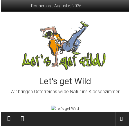
Skip
Donnerstag, August 6, 2026
to
content
Let's get Wild
Wir bringen Österreichs wilde Natur ins Klassenzimmer