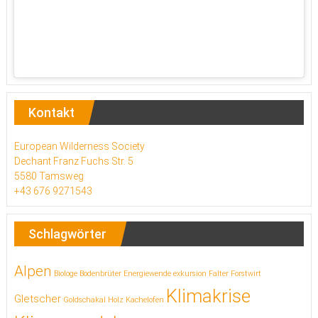
Kontakt
European Wilderness Society
Dechant Franz Fuchs Str. 5
5580 Tamsweg
+43 676 9271543
Schlagwörter
Alpen
Biologe
Bodenbrüter
Energiewende
exkursion
Falter
Forstwirt
Klimakrise
Gletscher
Goldschakal
Holz
Kachelofen