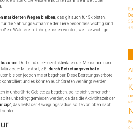
sonders stark. Die Wildtiere flüchten dann sehr weit oder
k.
Eu
De
en markierten Wegen bleiben
, das gilt auch für Skipisten.
5
ie für die Nahrungsaufnahme der Tiere besonders wichtig sind.
+4
rößere Waldteile in Ruhe gelassen werden, weil sie wichtige
uhezonen
. Dort sind die Freizeitaktivitäten der Menschen über
A
ärz oder Mitte April, z.B.
durch Betretungsverbote
ten bleiben jedoch meist begehbar. Diese Betretungsverbote
For
 kontrolliert und es können auch Strafen verhängt werden.
K
ten in unberührte Gebiete zu begeben, sollte sich vorher sehr
Lu
ollte unbedingt gemieden werden, da das die Aktivitätszeit der
Nat
inzip
“, das heißt der Bewegungsradius sollte von oben nach
N
Trichter.
tur
Pel
Gr