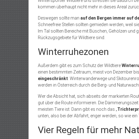
Wintersportler Wildtiere und stressen sie dadurch be
kommen überhaupt nicht mehr in dieses Areal zurüc
Deswegen sollte man
auf den Bergen immer auf d
Schneefreie Stellen sollten gemieden werden, weil s
Im Tal sollten Bereiche mit Büschen, Gehölzen und g
Rückzugsgebiete für Wildtiere sind.
Winterruhezonen
Außerdem gibt es zum Schutz der Wildtiere
Winterr
einen bestimmten Zeitraum, meist von Dezember bis M
eingeschränkt
. Winterwanderwege und Skitourenrou
werden in Österreich durch die Berg- und Naturwacht
Wer die Absicht hat, sich abseits der markierten Rou
gut über die Route informieren. Die Dämmerungszeit s
meisten Tiere ist. Dann gibt es noch das „
Trichterpr
unten, also bei der Abfahrt, enger werden, so wie ein 
Vier Regeln für mehr Na