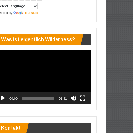
wered by
Translate
Was ist eigentlich Wilderness?
deo-
ayer
00:00
01:41
Kontakt