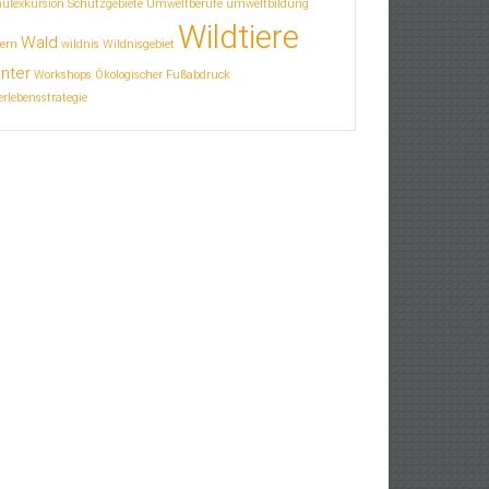
hulexkursion
Schutzgebiete
Umweltberufe
umweltbildung
Wildtiere
Wald
ern
wildnis
Wildnisgebiet
nter
Workshops
Ökologischer Fußabdruck
rlebensstrategie