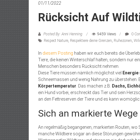
01/11/2022
Rücksicht Auf Wild
Posted By: Anni Henning
9459 Views
0 Co
Respect Nature
,
Respektiere deine Grenzen
,
Ruhezonen
,
Wild
In
diesem Posting
haben wir euch bereits die Überleb
Tiere, die keinen Winterschlaf halten, sondern nur ein
Menschen besonders Rücksicht nehmen.
Diese Tiere müssen nämlich möglichst viel
Energie 
Schneemassen und wenig Nahrung zu überstehen. B
Körpertemperatur
. Das machen z.B.
Dachs, Eichh
ein Hund vorbei, erschreckt das Tier und sein Herzs
an den Fettreserven der Tiere und es kann womöglic
Sich an markierte Wege 
An regelmäßig begangenen, markierten Routen, wo St
manche Wildtiere sogar an diese Störungen gewöhne