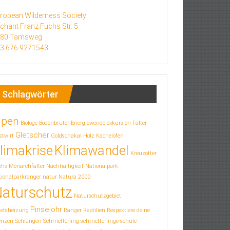
ropean Wilderness Society
chant Franz Fuchs Str. 5
580 Tamsweg
3 676 9271543
Schlagwörter
lpen
Biologe
Bodenbrüter
Energiewende
exkursion
Falter
Gletscher
stwirt
Goldschakal
Holz
Kachelofen
limakrise
Klimawandel
Kreuzotter
chs
Monarchfalter
Nachhaltigkeit
Nationalpark
ionalparkranger
natur
Natura 2000
aturschutz
Naturschutzgebiet
Pinselohr
letsheizung
Ranger
Reptilien
Respektiere deine
enzen
Schlangen
Schmetterling
schmetterlinge
schule