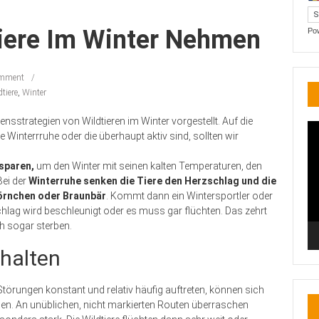
tiere Im Winter Nehmen
Po
mment
tiere
,
Winter
ensstrategien von Wildtieren im Winter vorgestellt. Auf die
Vi
e Winterrruhe oder die überhaupt aktiv sind, sollten wir
Pl
sparen,
um den Winter mit seinen kalten Temperaturen, den
ei der
Winterruhe senken die Tiere den Herzschlag und die
örnchen oder Braunbär
. Kommt dann ein Wintersportler oder
chlag wird beschleunigt oder es muss gar flüchten. Das zehrt
h sogar sterben.
halten
örungen konstant und relativ häufig auftreten, können sich
n. An unüblichen, nicht markierten Routen überraschen