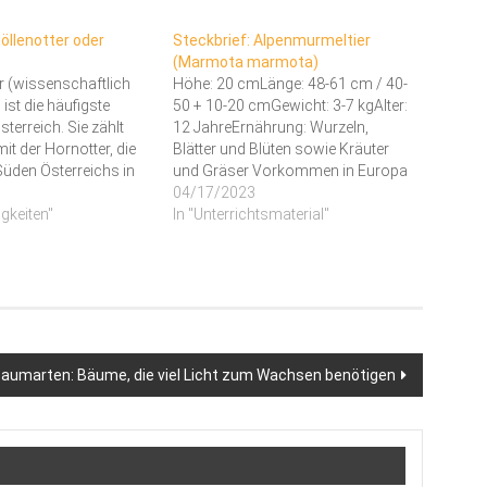
öllenotter oder
Steckbrief: Alpenmurmeltier
(Marmota marmota)
r (wissenschaftlich
Höhe: 20 cmLänge: 48-61 cm / 40-
ist die häufigste
50 + 10-20 cmGewicht: 3-7 kgAlter:
sterreich. Sie zählt
12 JahreErnährung: Wurzeln,
t der Hornotter, die
Blätter und Blüten sowie Kräuter
Süden Österreichs in
und Gräser Vorkommen in Europa
ten in Kärnten
Alpenmurmeltiere kommen nur in
04/17/2023
u den heimischen
igkeiten"
den Bergen vor, weil sie durch ihr
In "Unterrichtsmaterial"
. Sie ist an ihrem
sehr dickes Fell schnell überhitzen
chwarzen Rückenband
und Tieflagen zu warm sind. Dort
u erkennen. Woran
leben sie meistens…
eigentlich, ob man…
baumarten: Bäume, die viel Licht zum Wachsen benötigen