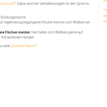
Sc
ne Grenzen
“. Dabei sind vier Verhaltensregeln für den Sport im
Vip
Wi
en Rückzugsräume.
Übe
uf regelmässig begangenen Routen können sich Wildtiere an
eie Flächen meiden:
Hier halten sich Wildtiere gerne auf.
r frei laufenden Hunden.
u unter „
Respect Nature
“.