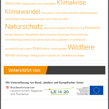
Klimakrise
Gletscher
Goldschakal
Holz
Kachelofen
Klimawandel
Kreuzotter
Luchs
Monarchfalter
Nachhaltigkeit
Nationalpark
Nationalparkranger
natur
Natura 2000
Naturschutz
Pinselohr
Naturschutzgebiet
Pelletsheizung
Ranger
Reptilien
Respektiere deine Grenzen
Schlangen
Schmetterling
schmetterlinge
schule
Schulexkursion
Schutzgebiete
Umweltberufe
Wildtiere
Wald
umweltbildung
Vipern
wildnis
Wildnisgebiet
Winter
Workshops
Ökologischer Fußabdruck
Überlebensstrategie
Unterstützt von: