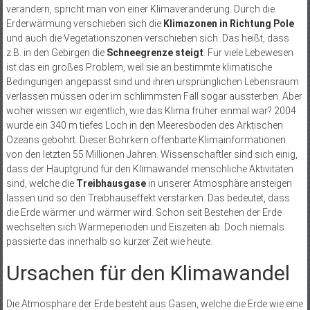
verändern, spricht man von einer Klimaveränderung. Durch die
Erderwärmung verschieben sich die
Klimazonen in Richtung Pole
und auch die Vegetationszonen verschieben sich. Das heißt, dass
z.B. in den Gebirgen die
Schneegrenze steigt
. Für viele Lebewesen
ist das ein großes Problem, weil sie an bestimmte klimatische
Bedingungen angepasst sind und ihren ursprünglichen Lebensraum
verlassen müssen oder im schlimmsten Fall sogar aussterben. Aber
woher wissen wir eigentlich, wie das Klima früher einmal war? 2004
wurde ein 340 m tiefes Loch in den Meeresboden des Arktischen
Ozeans gebohrt. Dieser Bohrkern offenbarte Klimainformationen
von den letzten 55 Millionen Jahren. Wissenschaftler sind sich einig,
dass der Hauptgrund für den Klimawandel menschliche Aktivitäten
sind, welche die
Treibhausgase
in unserer Atmosphäre ansteigen
lassen und so den Treibhauseffekt verstärken. Das bedeutet, dass
die Erde wärmer und wärmer wird. Schon seit Bestehen der Erde
wechselten sich Wärmeperioden und Eiszeiten ab. Doch niemals
passierte das innerhalb so kurzer Zeit wie heute.
Ursachen für den Klimawandel
Die Atmosphäre der Erde besteht aus Gasen, welche die Erde wie eine