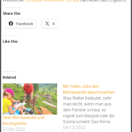
Website der
European Wilderness Society
nachlesen (auf Englisch).
Share this:
Facebook
X
Like this:
Related
Mit tollen Jobs den
Klimawandel abschwächen
Was Wetter bedeutet, sieht
man leicht, wenn man aus
dem Fenster schaut: es
regnet zum Beispiel oder die
Über Klimawandel und
Sonne scheint. Das Klima
Beutegreifer
hingegen ist das Wetter über
04/13/2022
07/06/2022