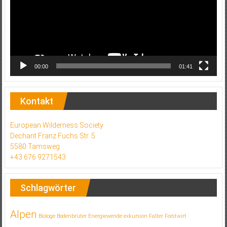
00:00
01:41
Kontakt
European Wilderness Society
Dechant Franz Fuchs Str. 5
5580 Tamsweg
+43 676 9271543
Schlagwörter
Alpen
Biologe
Bodenbrüter
Energiewende
exkursion
Falter
Forstwirt