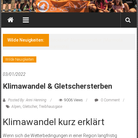
Wilde Neuigkeiten:
Steckbrief: Alpenmurmeltier (Marmota
marmota)
Wilde Neuigkeiten
03/01/2022
Klimawandel & Gletschersterben
Posted By: Anni Henning
9006 Views
0 Comment
Alpen
,
Gletscher
,
Treibhausgase
Klimawandel kurz erklärt
Wenn sich die Wetterbedingungen in einer Region langfristig