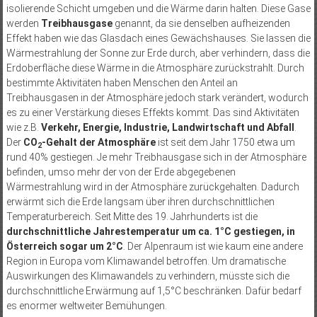
isolierende Schicht umgeben und die Wärme darin halten. Diese Gase
werden
Treibhausgase
genannt, da sie denselben aufheizenden
Effekt haben wie das Glasdach eines Gewächshauses. Sie lassen die
Wärmestrahlung der Sonne zur Erde durch, aber verhindern, dass die
Erdoberfläche diese Wärme in die Atmosphäre zurückstrahlt. Durch
bestimmte Aktivitäten haben Menschen den Anteil an
Treibhausgasen in der Atmosphäre jedoch stark verändert, wodurch
es zu einer Verstärkung dieses Effekts kommt. Das sind Aktivitäten
wie z.B.
Verkehr, Energie, Industrie, Landwirtschaft und Abfall
.
Der
CO
-Gehalt der Atmosphäre
ist seit dem Jahr 1750 etwa um
2
rund 40% gestiegen. Je mehr Treibhausgase sich in der Atmosphäre
befinden, umso mehr der von der Erde abgegebenen
Wärmestrahlung wird in der Atmosphäre zurückgehalten. Dadurch
erwärmt sich die Erde langsam über ihren durchschnittlichen
Temperaturbereich. Seit Mitte des 19. Jahrhunderts ist die
durchschnittliche Jahrestemperatur um ca. 1°C gestiegen, in
Österreich sogar um 2°C
. Der Alpenraum ist wie kaum eine andere
Region in Europa vom Klimawandel betroffen. Um dramatische
Auswirkungen des Klimawandels zu verhindern, müsste sich die
durchschnittliche Erwärmung auf 1,5°C beschränken. Dafür bedarf
es enormer weltweiter Bemühungen.