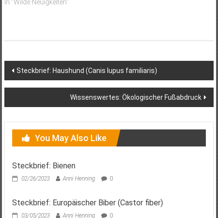
In "Wilde Neuigkeiten"
Post
Steckbrief: Haushund (Canis lupus familiaris)
navigation
Wissenswertes: Ökologischer Fußabdruck
You May Also Like
Steckbrief: Bienen
02/26/2023
Anni Henning
0
Steckbrief: Europäischer Biber (Castor fiber)
03/05/2023
Anni Henning
0