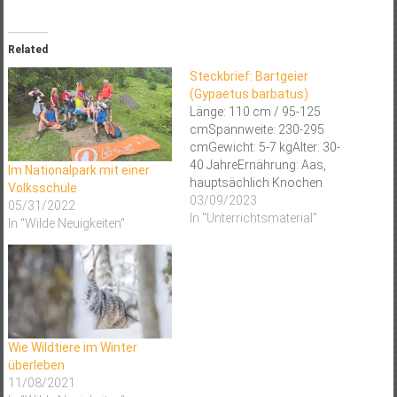
Related
Steckbrief: Bartgeier
(Gypaetus barbatus)
Länge: 110 cm / 95-125
cmSpannweite: 230-295
cmGewicht: 5-7 kgAlter: 30-
40 JahreErnährung: Aas,
Im Nationalpark mit einer
hauptsächlich Knochen
Volksschule
Vorkommen in Europa Der
03/09/2023
05/31/2022
Bartgeier lebt in Gebirgen in
In "Unterrichtsmaterial"
In "Wilde Neuigkeiten"
ganz Eurasien und Afrika. In
Europa kommt er heutzutage
in den Alpen, den Pyrenäen,
auf Korsika und auf Kreta
vor. Allerdings war er in den
Alpen…
Wie Wildtiere im Winter
überleben
11/08/2021