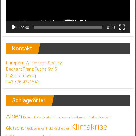
00:00
01:41
Kontakt
European Wilderness Society
Dechant Franz Fuchs Str. 5
5580 Tamsweg
+43 676 9271543
Schlagwörter
Alpen
Biologe
Bodenbrüter
Energiewende
exkursion
Falter
Forstwirt
Klimakrise
Gletscher
Goldschakal
Holz
Kachelofen