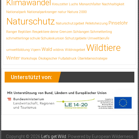
Klimawandel
Kreuzotter
Luchs
Monarchfalter
Nachhaltigkeit
Nationalpark
Nationalparkranger
natur
Natura 2000
Naturschutz
Pinselohr
Naturschutzgebiet
Pelletsheizung
Ranger
Reptilien
Respektiere deine Grenzen
Schlangen
Schmetterling
schmetterlinge
schule
Schulexkursion
Schutzgebiete
Umweltberufe
Wildtiere
Wald
umweltbildung
Vipern
wildnis
Wildnisgebiet
Winter
Workshops
Ökologischer Fußabdruck
Überlebensstrategie
Unterstützt von:
Copyright © 2026
Let's get Wild
. Powered by European Wilderness