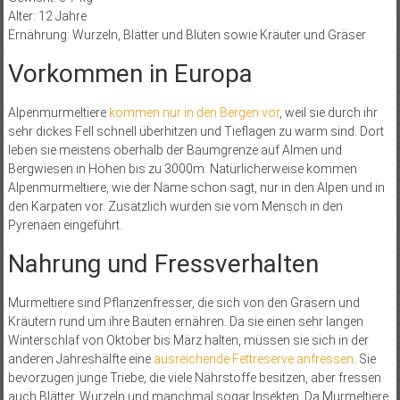
Alter: 12 Jahre
Ernährung: Wurzeln, Blätter und Blüten sowie Kräuter und Gräser
Vorkommen in Europa
Alpenmurmeltiere
kommen nur in den Bergen vor
, weil sie durch ihr
sehr dickes Fell schnell überhitzen und Tieflagen zu warm sind. Dort
leben sie meistens oberhalb der Baumgrenze auf Almen und
Bergwiesen in Höhen bis zu 3000m. Natürlicherweise kommen
Alpenmurmeltiere, wie der Name schon sagt, nur in den Alpen und in
den Karpaten vor. Zusätzlich wurden sie vom Mensch in den
Pyrenäen eingeführt.
Nahrung und Fressverhalten
Murmeltiere sind Pflanzenfresser, die sich von den Gräsern und
Kräutern rund um ihre Bauten ernähren. Da sie einen sehr langen
Winterschlaf von Oktober bis März halten, müssen sie sich in der
anderen Jahreshälfte eine
ausreichende Fettreserve anfressen
. Sie
bevorzugen junge Triebe, die viele Nährstoffe besitzen, aber fressen
auch Blätter, Wurzeln und manchmal sogar Insekten. Da Murmeltiere