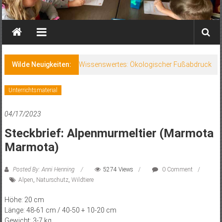
Wilde Neuigkeiten:
Wissenswertes: Ökologischer Fußabdruck
Unterrichtsmaterial
04/17/2023
Steckbrief: Alpenmurmeltier (Marmota
Marmota)
Posted By: Anni Henning
5274 Views
0 Comment
Alpen
,
Naturschutz
,
Wildtiere
Höhe: 20 cm
Länge: 48-61 cm / 40-50 + 10-20 cm
Gewicht: 3-7 kg