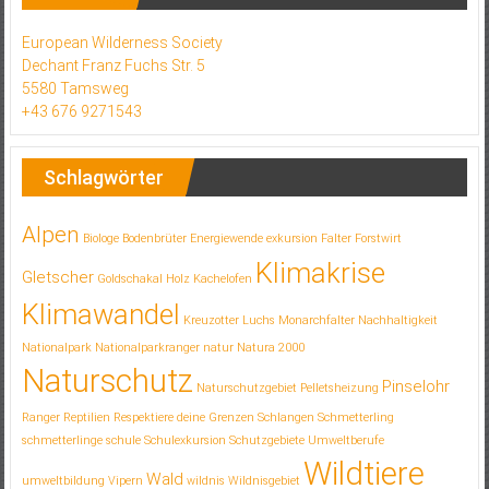
European Wilderness Society
Dechant Franz Fuchs Str. 5
5580 Tamsweg
+43 676 9271543
Schlagwörter
Alpen
Biologe
Bodenbrüter
Energiewende
exkursion
Falter
Forstwirt
Klimakrise
Gletscher
Goldschakal
Holz
Kachelofen
Klimawandel
Kreuzotter
Luchs
Monarchfalter
Nachhaltigkeit
Nationalpark
Nationalparkranger
natur
Natura 2000
Naturschutz
Pinselohr
Naturschutzgebiet
Pelletsheizung
Ranger
Reptilien
Respektiere deine Grenzen
Schlangen
Schmetterling
schmetterlinge
schule
Schulexkursion
Schutzgebiete
Umweltberufe
Wildtiere
Wald
umweltbildung
Vipern
wildnis
Wildnisgebiet