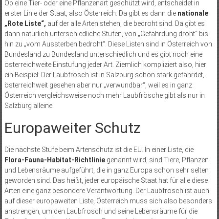
Ob eine Tier- oder eine Pflanzenart geschützt wird, entscheidet in
erster Linie der Staat, also Österreich. Da gibt es dann die
nationale
„Rote Liste“,
auf der alle Arten stehen, die bedroht sind. Da gibt es
dann natürlich unterschiedliche Stufen, von „Gefährdung droht“ bis
hin zu „vom Aussterben bedroht“. Diese Listen sind in Österreich von
Bundesland zu Bundesland unterschiedlich und es gibt noch eine
österreichweite Einstufung jeder Art. Ziemlich kompliziert also, hier
ein Beispiel: Der Laubfrosch ist in Salzburg schon stark gefährdet,
österreichweit gesehen aber nur „verwundbar“, weil es in ganz
Österreich vergleichsweise noch mehr Laubfrösche gibt als nur in
Salzburg alleine.
Europaweiter Schutz
Die nächste Stufe beim Artenschutz ist die EU. In einer Liste, die
Flora-Fauna-Habitat-Richtlinie
genannt wird, sind Tiere, Pflanzen
und Lebensräume aufgeführt, die in ganz Europa schon sehr selten
geworden sind. Das heißt, jeder europäische Staat hat für alle diese
Arten eine ganz besondere Verantwortung. Der Laubfrosch ist auch
auf dieser europaweiten Liste, Österreich muss sich also besonders
anstrengen, um den Laubfrosch und seine Lebensräume für die