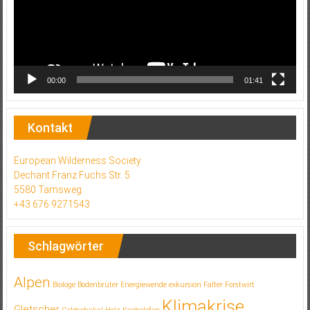
00:00
01:41
Kontakt
European Wilderness Society
Dechant Franz Fuchs Str. 5
5580 Tamsweg
+43 676 9271543
Schlagwörter
Alpen
Biologe
Bodenbrüter
Energiewende
exkursion
Falter
Forstwirt