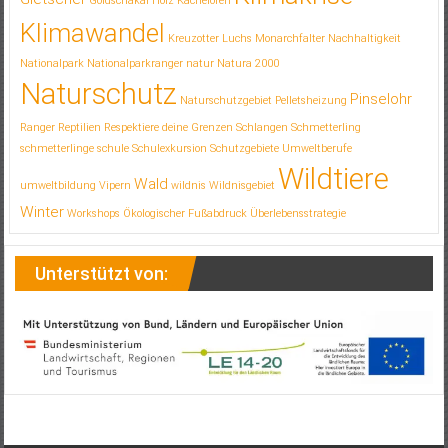
Klimakrise
Gletscher
Goldschakal
Holz
Kachelofen
Klimawandel
Kreuzotter
Luchs
Monarchfalter
Nachhaltigkeit
Nationalpark
Nationalparkranger
natur
Natura 2000
Naturschutz
Pinselohr
Naturschutzgebiet
Pelletsheizung
Ranger
Reptilien
Respektiere deine Grenzen
Schlangen
Schmetterling
schmetterlinge
schule
Schulexkursion
Schutzgebiete
Umweltberufe
Wildtiere
Wald
umweltbildung
Vipern
wildnis
Wildnisgebiet
Winter
Workshops
Ökologischer Fußabdruck
Überlebensstrategie
Unterstützt von: