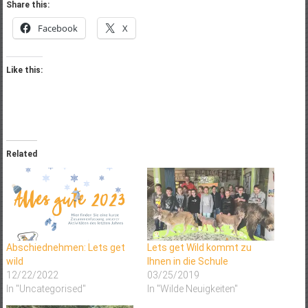
Share this:
Facebook
X
Like this:
Related
Abschiednehmen: Lets get
Lets get Wild kommt zu
wild
Ihnen in die Schule
12/22/2022
03/25/2019
In "Uncategorised"
In "Wilde Neuigkeiten"