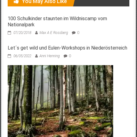
You May Also Like
100 Schulkinder staunten im Wildniscamp vom
Nationalpark
07/20/2018
Max A E Rossberg
0
Let´s get wild und Eulen-Workshops in Niederösterreich
06/05/2022
Anni Henning
0