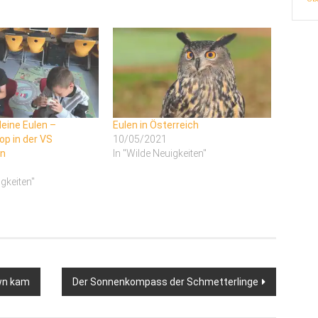
leine Eulen –
Eulen in Österreich
p in der VS
10/05/2021
n
In "Wilde Neuigkeiten"
igkeiten"
wn kam
Der Sonnenkompass der Schmetterlinge