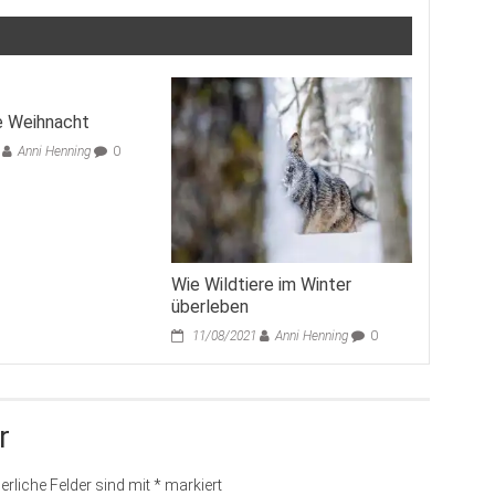
e Weihnacht
Anni Henning
0
Wie Wildtiere im Winter
überleben
11/08/2021
Anni Henning
0
r
erliche Felder sind mit
*
markiert