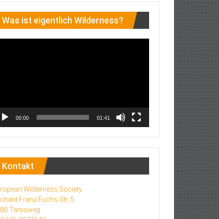
Was ist eigentlich Wilderness?
deo-
ayer
00:00
01:41
Kontakt
ropean Wilderness Society
chant Franz Fuchs Str. 5
580 Tamsweg