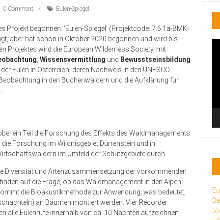
0 Comment
Eulen-Spiegel
s Projekt begonnen: ‘Eulen-Spiegel’ (Projektcode: 7.6.1a-BMK-
gt, aber hat schon in Oktober 2020 begonnen und wird bis
Vi
n Projektes wird die European Wilderness Society, mit
Pl
eobachtung
,
Wissensvermittlung
und
Bewusstseinsbildung
 der Eulen in Österreich, deren Nachweis in den UNESCO
e Beobachtung in den Buchenwäldern und die Aufklärung für
.
 wobei ein Teil die Forschung des Effekts des Waldmanagements
t die Forschung im Wildnisgebiet Dürrenstein und in
irtschaftswäldern im Umfeld der Schutzgebiete durch.
g, die Diversität und Artenzusammensetzung der vorkommenden
u finden auf die Frage, ob das Waldmanagement in den Alpen
Eu
i kommt die Bioakustikmethode zur Anwendung, was bedeutet,
De
schachteln) an Bäumen montiert werden. Vier Recorder
5
den alle Eulenrufe innerhalb von ca. 10 Nächten aufzeichnen.