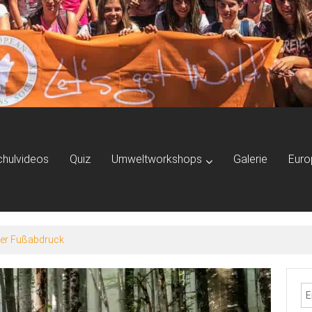
chulvideos
Quiz
Umweltworkshops
Galerie
Euro
er (Marmota marmota)