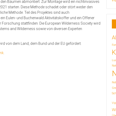
+4
den Bäumen abmontiert. Zur Montage wird ein nichtinvasives
2021 starten. Diese Methode schadet oder stört weder den
dliche Methode. Teil des Projektes sind auch
 ein Eulen- und Buchenwald Aktivitätskoffer und ein Offener
r Forschung stattfinden. Die European Wilderness Society wird
stems and Wilderness sowie von diversen Experten
A
wird von dem Land, dem Bund und der EU gefördert.
For
K
ink
.
Lu
Nat
N
Pel
Gr
Sc
Vip
Wi
Übe