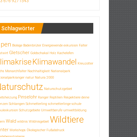
3 676 9271543
Schlagwörter
lpen
Biologe
Bodenbrüter
Energiewende
exkursion
Falter
Gletscher
stwirt
Goldschakal
Holz
Kachelofen
limakrise
Klimawandel
Kreuzotter
chs
Monarchfalter
Nachhaltigkeit
Nationalpark
ionalparkranger
natur
Natura 2000
aturschutz
Naturschutzgebiet
Pinselohr
letsheizung
Ranger
Reptilien
Respektiere deine
enzen
Schlangen
Schmetterling
schmetterlinge
schule
hulexkursion
Schutzgebiete
Umweltberufe
umweltbildung
Wildtiere
Wald
ern
wildnis
Wildnisgebiet
nter
Workshops
Ökologischer Fußabdruck
rlebensstrategie