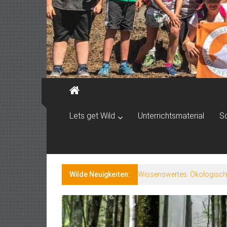
Lets get Wild
Unterrichtsmaterial
S
Wilde Neuigkeiten:
Steckbrief: Alpenmurmelti