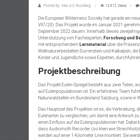
Posted By: Max A E Rossberg
12412 Views
Die European Wilderness Society hat gerade ein neue
VII7/20). Das Projekt wurde im Januar 2021 genehmi
September 2022 dauern. Innerhalb dieses zweijährige
Unterstützung von Fachexperten,
Forschung und B
mit entsprechendem
Lernmaterial
über die Präsenz
Weltnaturerbestätten Dürrenstein und Kalkalpen, di
Kinder und Jugendliche sowie Experten, durchführen
Projektbeschreibung
Das Projekt Eulen-Spiegel besteht aus zwei Teilen,
auf Eulenpopulationen ist. Ein erfahrenes Team führ
Naturwaldzellen im Bundesland Salzburg, sowie in W
Das Hauptziel des Projektes ist es, die Verbreitun
Eulenarten zu vergleichen, um damit eine Antwort z
einen Einfluss auf die Eulenpopulationen hat. Dabe
dass Audiomoth Recorder (so klein wie Streichholz
werden auf einer 1-Kilometer Linie montiert. Sie wer