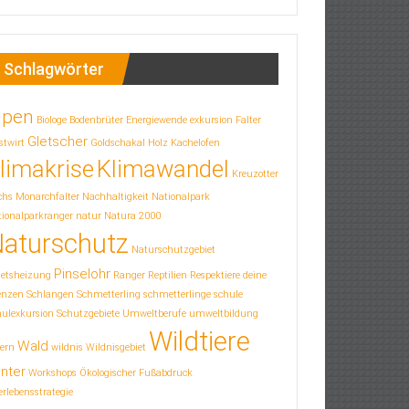
Schlagwörter
lpen
Biologe
Bodenbrüter
Energiewende
exkursion
Falter
Gletscher
stwirt
Goldschakal
Holz
Kachelofen
limakrise
Klimawandel
Kreuzotter
chs
Monarchfalter
Nachhaltigkeit
Nationalpark
ionalparkranger
natur
Natura 2000
aturschutz
Naturschutzgebiet
Pinselohr
letsheizung
Ranger
Reptilien
Respektiere deine
enzen
Schlangen
Schmetterling
schmetterlinge
schule
hulexkursion
Schutzgebiete
Umweltberufe
umweltbildung
Wildtiere
Wald
ern
wildnis
Wildnisgebiet
nter
Workshops
Ökologischer Fußabdruck
rlebensstrategie