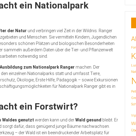
acht ein Nationalpark
ter der Natur
und verbringen viel Zeit in der Wildnis. Ranger
gebieten und Menschen. Sie vermitteln Kindern, Jugendlichen
A
sonders schönen Plätzen und biologischen Besonderheiten
For
ger sammeln außerdem Daten über die Tier- und Pflanzenwelt
K
arbeiten notwendig sind.
Lu
e Ausbildung zum Nationalpark Ranger
machen. Der
Nat
 den einzelnen Nationalparks statt und umfasst Tiere,
N
urschutz, Ökologie, Erste Hilfe, Pädagogik – sowie Exkursionen
schäftigungsmöglichkeiten für Nationalpark Ranger gibt es in
Pel
Gr
acht ein Forstwirt?
Sc
Vip
s Waldes genutzt
werden kann und der
Wald gesund
bleibt. Er
Wi
und sorgt dafür, dass genügend junge Bäume nachwachsen.
Übe
kzeug – der Wald ist ein beeindruckender Arbeitsplatz für