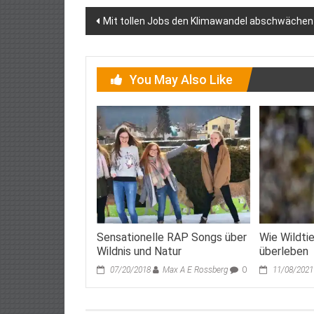
Post
Mit tollen Jobs den Klimawandel abschwächen
navigation
You May Also Like
Sensationelle RAP Songs über
Wie Wildti
Wildnis und Natur
überleben
07/20/2018
Max A E Rossberg
0
11/08/2021