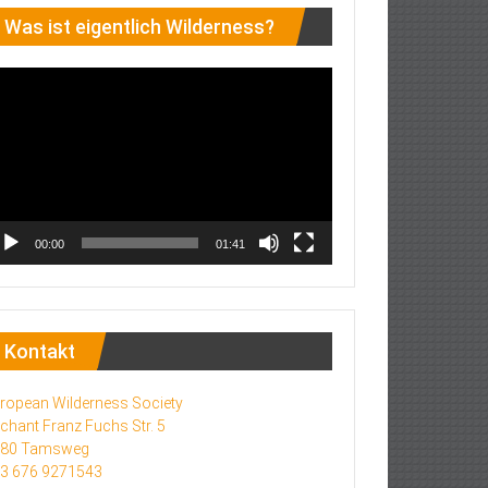
Was ist eigentlich Wilderness?
deo-
ayer
00:00
01:41
Kontakt
ropean Wilderness Society
chant Franz Fuchs Str. 5
580 Tamsweg
3 676 9271543