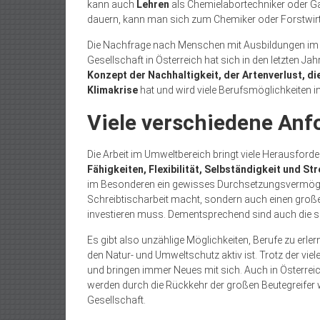
kann auch
Lehren
als Chemielabortechniker oder G
dauern, kann man sich zum Chemiker oder Forstwirt
Die Nachfrage nach Menschen mit Ausbildungen im Umw
Gesellschaft in Österreich hat sich in den letzten J
Konzept der Nachhaltigkeit, der Artenverlust, di
Klimakrise
hat und wird viele Berufsmöglichkeiten i
Viele verschiedene An
Die Arbeit im Umweltbereich bringt viele Herausford
Fähigkeiten, Flexibilität, Selbständigkeit und St
im Besonderen ein gewisses Durchsetzungsvermögen
Schreibtischarbeit macht, sondern auch einen große
investieren muss. Dementsprechend sind auch die s
Es gibt also unzählige Möglichkeiten, Berufe zu erler
den Natur- und Umweltschutz aktiv ist. Trotz der vi
und bringen immer Neues mit sich. Auch in Österreic
werden durch die Rückkehr der großen Beutegreifer w
Gesellschaft.