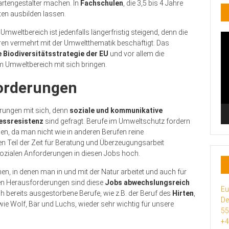
artengestalter machen. In
Fachschulen
, die 3,5 bis 4 Jahre
en ausbilden lassen.
eltbereich ist jedenfalls längerfristig steigend, denn die
Vi
ahren vermehrt mit der Umweltthematik beschäftigt. Das
Pl
e Biodiversitätsstrategie der EU
und vor allem die
m Umweltbereich mit sich bringen.
forderungen
erungen mit sich, denn
soziale und kommunikative
ressresistenz
sind gefragt. Berufe im Umweltschutz fordern
, da man nicht wie in anderen Berufen reine
n Teil der Zeit für Beratung und Überzeugungsarbeit
ozialen Anforderungen in diesen Jobs hoch.
nen, in denen man in und mit der Natur arbeitet und auch für
elen Herausforderungen sind diese
Jobs abwechslungsreich
Eu
h bereits ausgestorbene Berufe, wie z.B. der Beruf des
Hirten
,
De
ie Wolf, Bär und Luchs, wieder sehr wichtig für unsere
5
+4