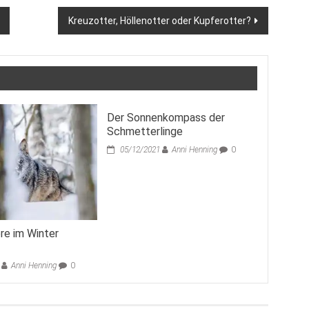
Kreuzotter, Höllenotter oder Kupferotter?
Der Sonnenkompass der
Schmetterlinge
05/12/2021
Anni Henning
0
ere im Winter
Anni Henning
0