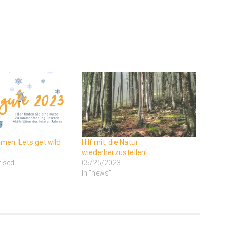
en: Lets get wild
Hilf mit, die Natur
wiederherzustellen!
rised"
05/25/2023
In "news"