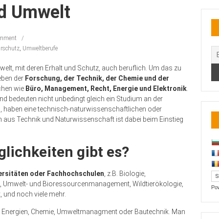
nd Umwelt
mment
rschutz
,
Umweltberufe
elt, mit deren Erhalt und Schutz, auch beruflich. Um das zu
eben der
Forschung, der Technik, der Chemie und der
ichen wie
Büro, Management, Recht, Energie und Elektronik
.
und bedeuten nicht unbedingt gleich ein Studium an der
n, haben eine technisch-naturwissenschaftlichen oder
 aus Technik und Naturwissenschaft ist dabei beim Einstieg
ichkeiten gibt es?
ersitäten oder Fachhochschulen
, z.B. Biologie,
g, Umwelt- und Bioressourcenmanagement, Wildtierökologie,
Po
und noch viele mehr.
e Energien, Chemie, Umweltmanagment oder Bautechnik. Man