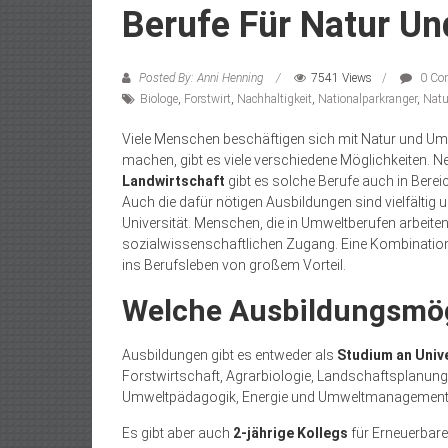
Berufe Für Natur U
Posted By: Anni Henning
7541 Views
0 Co
Biologe
,
Forstwirt
,
Nachhaltigkeit
,
Nationalparkranger
,
Natu
Viele Menschen beschäftigen sich mit Natur und Umw
machen, gibt es viele verschiedene Möglichkeiten. N
Landwirtschaft
gibt es solche Berufe auch in Bere
Auch die dafür nötigen Ausbildungen sind vielfältig 
Universität. Menschen, die in Umweltberufen arbeite
sozialwissenschaftlichen Zugang. Eine Kombination
ins Berufsleben von großem Vorteil.
Welche Ausbildungsmögl
Ausbildungen gibt es entweder als
Studium an Univ
Forstwirtschaft, Agrarbiologie, Landschaftsplanun
Umweltpädagogik, Energie und Umweltmanagement, 
Es gibt aber auch
2-jährige Kollegs
für Erneuerbar