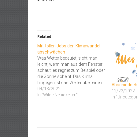
Related
Mit tollen Jobs den Klimawandel
abschwächen
Was Wetter bedeutet, sieht man
leicht, wenn man aus dem Fenster
schaut: es regnet zum Beispiel oder
die Sonne scheint. Das Klima
hingegen ist das Wetter über einen
Abschiednehm
langen Zeitraum betrachtet. Regnet
04/13/2022
12/22/2022
es in über viele Jahre hinweg in
In "Wilde Neuigkeiten"
In "Uncatego
einem Gebiet, spricht man von
einem "feuchten" Klima. Es ist
nicht…