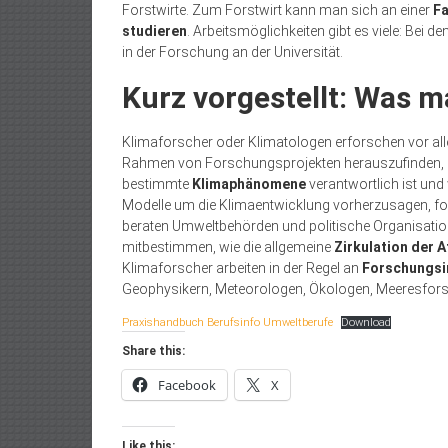
Forstwirte. Zum Forstwirt kann man sich an einer
Fa
studieren
. Arbeitsmöglichkeiten gibt es viele: Bei 
in der Forschung an der Universität.
Kurz vorgestellt: Was m
Klimaforscher oder Klimatologen erforschen vor al
Rahmen von Forschungsprojekten herauszufinden, in
bestimmte
Klimaphänomene
verantwortlich ist und
Modelle um die Klimaentwicklung vorherzusagen, f
beraten Umweltbehörden und politische Organisation. 
mitbestimmen, wie die allgemeine
Zirkulation der 
Klimaforscher arbeiten in der Regel an
Forschungsi
Geophysikern, Meteorologen, Ökologen, Meeresfor
Praxishandbuch Berufsinfo Umweltberufe
Download
Share this:
Facebook
X
Like this: