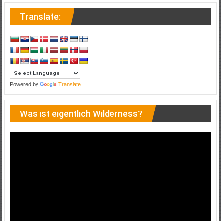
Translate:
Powered by
Translate
Was ist eigentlich Wilderness?
Video-
Player