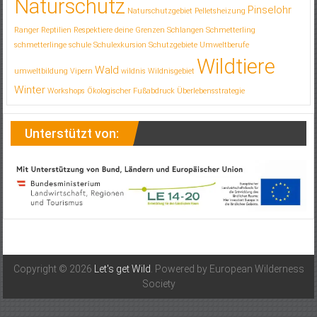
Naturschutz
Pinselohr
Naturschutzgebiet
Pelletsheizung
Ranger
Reptilien
Respektiere deine Grenzen
Schlangen
Schmetterling
schmetterlinge
schule
Schulexkursion
Schutzgebiete
Umweltberufe
Wildtiere
Wald
umweltbildung
Vipern
wildnis
Wildnisgebiet
Winter
Workshops
Ökologischer Fußabdruck
Überlebensstrategie
Unterstützt von:
Copyright © 2026
Let's get Wild
. Powered by European Wilderness
Society