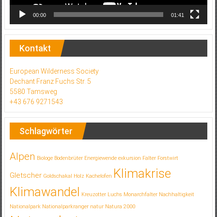
00:00
01:41
Kontakt
European Wilderness Society
Dechant Franz Fuchs Str. 5
5580 Tamsweg
+43 676 9271543
Schlagwörter
Alpen
Biologe
Bodenbrüter
Energiewende
exkursion
Falter
Forstwirt
Klimakrise
Gletscher
Goldschakal
Holz
Kachelofen
Klimawandel
Kreuzotter
Luchs
Monarchfalter
Nachhaltigkeit
Nationalpark
Nationalparkranger
natur
Natura 2000