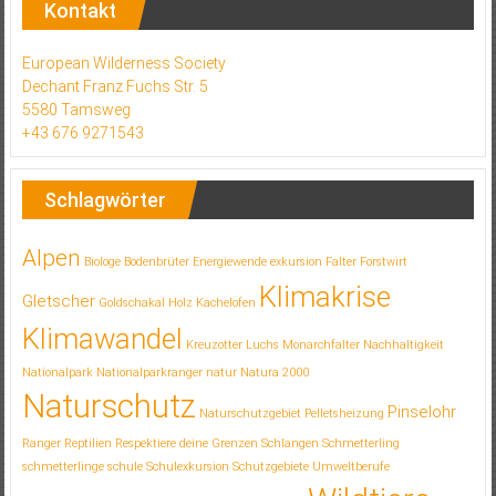
Kontakt
European Wilderness Society
Dechant Franz Fuchs Str. 5
5580 Tamsweg
+43 676 9271543
Schlagwörter
Alpen
Biologe
Bodenbrüter
Energiewende
exkursion
Falter
Forstwirt
Klimakrise
Gletscher
Goldschakal
Holz
Kachelofen
Klimawandel
Kreuzotter
Luchs
Monarchfalter
Nachhaltigkeit
Nationalpark
Nationalparkranger
natur
Natura 2000
Naturschutz
Pinselohr
Naturschutzgebiet
Pelletsheizung
Ranger
Reptilien
Respektiere deine Grenzen
Schlangen
Schmetterling
schmetterlinge
schule
Schulexkursion
Schutzgebiete
Umweltberufe