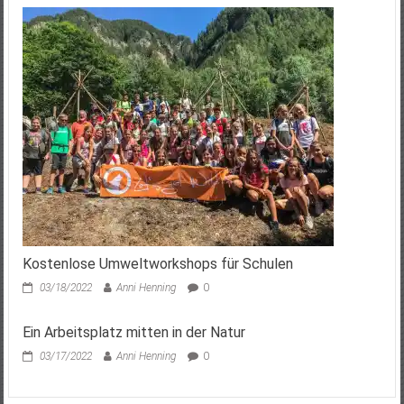
Kostenlose Umweltworkshops für Schulen
03/18/2022
Anni Henning
0
Ein Arbeitsplatz mitten in der Natur
03/17/2022
Anni Henning
0