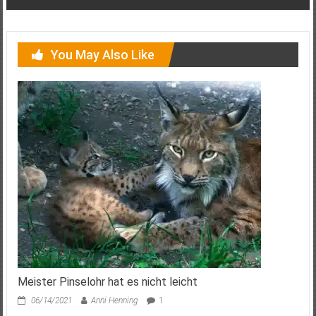
navigation
You May Also Like
Meister Pinselohr hat es nicht leicht
06/14/2021
Anni Henning
1