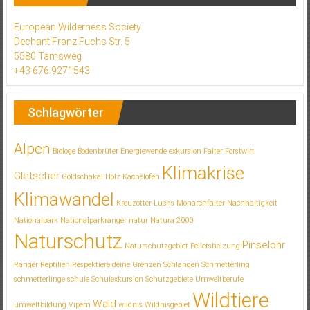
European Wilderness Society
Dechant Franz Fuchs Str. 5
5580 Tamsweg
+43 676 9271543
Schlagwörter
Alpen
Biologe
Bodenbrüter
Energiewende
exkursion
Falter
Forstwirt
Klimakrise
Gletscher
Goldschakal
Holz
Kachelofen
Klimawandel
Kreuzotter
Luchs
Monarchfalter
Nachhaltigkeit
Nationalpark
Nationalparkranger
natur
Natura 2000
Naturschutz
Pinselohr
Naturschutzgebiet
Pelletsheizung
Ranger
Reptilien
Respektiere deine Grenzen
Schlangen
Schmetterling
schmetterlinge
schule
Schulexkursion
Schutzgebiete
Umweltberufe
Wildtiere
Wald
umweltbildung
Vipern
wildnis
Wildnisgebiet