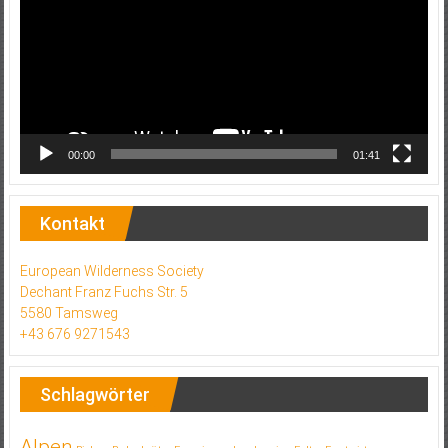
00:00
01:41
Kontakt
European Wilderness Society
Dechant Franz Fuchs Str. 5
5580 Tamsweg
+43 676 9271543
Schlagwörter
Alpen