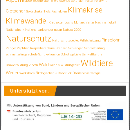
Biologe
Bodenbrüter
Energiewende
exkursion
Falter
Forstwirt
Klimakrise
Gletscher
Goldschakal
Holz
Kachelofen
Klimawandel
Kreuzotter
Luchs
Monarchfalter
Nachhaltigkeit
Nationalpark
Nationalparkranger
natur
Natura 2000
Naturschutz
Pinselohr
Naturschutzgebiet
Pelletsheizung
Ranger
Reptilien
Respektiere deine Grenzen
Schlangen
Schmetterling
schmetterlinge
schule
Schulexkursion
Schutzgebiete
Umweltberufe
Wildtiere
Wald
umweltbildung
Vipern
wildnis
Wildnisgebiet
Winter
Workshops
Ökologischer Fußabdruck
Überlebensstrategie
Unterstützt von: