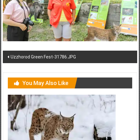
Post
Uzzhorod Green Fest-31786.JPG
navigation
You May Also Like