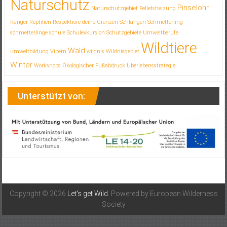
Naturschutz
Pinselohr
Naturschutzgebiet
Pelletsheizung
Ranger
Reptilien
Respektiere deine Grenzen
Schlangen
Schmetterling
schmetterlinge
schule
Schulexkursion
Schutzgebiete
Umweltberufe
Wildtiere
Wald
umweltbildung
Vipern
wildnis
Wildnisgebiet
Winter
Workshops
Ökologischer Fußabdruck
Überlebensstrategie
Unterstützt von:
Copyright © 2026
Let's get Wild
. Powered by European Wilderness
Society