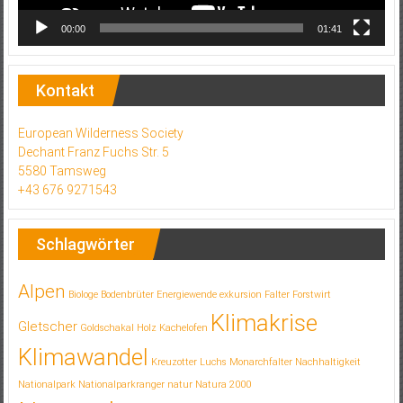
00:00
01:41
Kontakt
European Wilderness Society
Dechant Franz Fuchs Str. 5
5580 Tamsweg
+43 676 9271543
Schlagwörter
Alpen
Biologe
Bodenbrüter
Energiewende
exkursion
Falter
Forstwirt
Klimakrise
Gletscher
Goldschakal
Holz
Kachelofen
Klimawandel
Kreuzotter
Luchs
Monarchfalter
Nachhaltigkeit
Nationalpark
Nationalparkranger
natur
Natura 2000