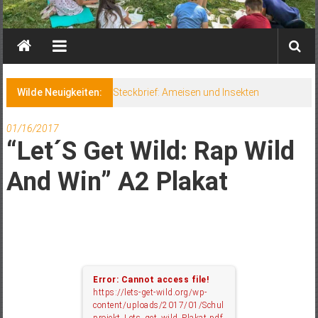
Wilde Neuigkeiten:
Steckbrief: Ameisen und Insekten
01/16/2017
“Let´s Get Wild: Rap Wild
And Win” A2 Plakat
Error: Cannot access file!
https://lets-get-wild.org/wp-
content/uploads/2017/01/Schul