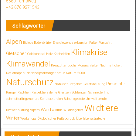
5580 Tamsweg
+43 676 9271543
Schlagwörter
Alpen
Biologe
Bodenbrüter
Energiewende
exkursion
Falter
Forstwirt
Klimakrise
Gletscher
Goldschakal
Holz
Kachelofen
Klimawandel
Kreuzotter
Luchs
Monarchfalter
Nachhaltigkeit
Nationalpark
Nationalparkranger
natur
Natura 2000
Naturschutz
Pinselohr
Naturschutzgebiet
Pelletsheizung
Ranger
Reptilien
Respektiere deine Grenzen
Schlangen
Schmetterling
schmetterlinge
schule
Schulexkursion
Schutzgebiete
Umweltberufe
Wildtiere
Wald
umweltbildung
Vipern
wildnis
Wildnisgebiet
Winter
Workshops
Ökologischer Fußabdruck
Überlebensstrategie