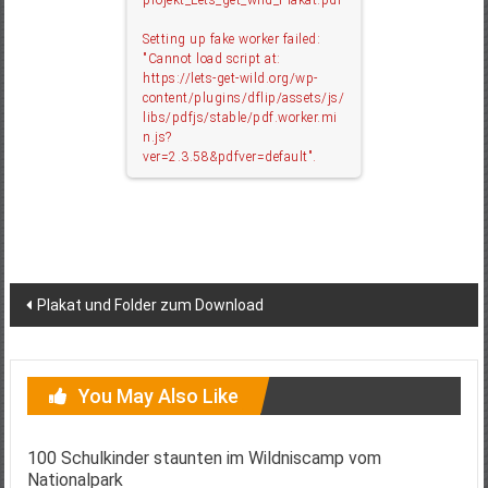
projekt_Lets_get_wild_Plakat.pdf
Setting up fake worker failed:
"Cannot load script at:
https://lets-get-wild.org/wp-
content/plugins/dflip/assets/js/
libs/pdfjs/stable/pdf.worker.mi
n.js?
ver=2.3.58&pdfver=default".
Post
Plakat und Folder zum Download
navigation
You May Also Like
100 Schulkinder staunten im Wildniscamp vom
Nationalpark