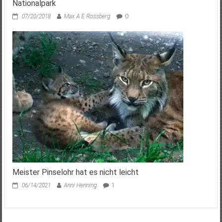
Nationalpark
07/20/2018
Max A E Rossberg
0
Meister Pinselohr hat es nicht leicht
06/14/2021
Anni Henning
1