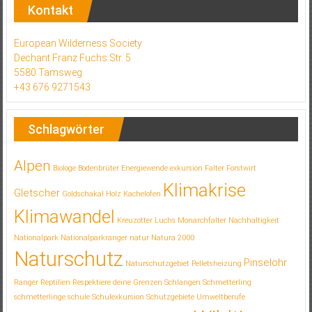
Kontakt
European Wilderness Society
Dechant Franz Fuchs Str. 5
5580 Tamsweg
+43 676 9271543
Schlagwörter
Alpen
Biologe
Bodenbrüter
Energiewende
exkursion
Falter
Forstwirt
Klimakrise
Gletscher
Goldschakal
Holz
Kachelofen
Klimawandel
Kreuzotter
Luchs
Monarchfalter
Nachhaltigkeit
Nationalpark
Nationalparkranger
natur
Natura 2000
Naturschutz
Pinselohr
Naturschutzgebiet
Pelletsheizung
Ranger
Reptilien
Respektiere deine Grenzen
Schlangen
Schmetterling
schmetterlinge
schule
Schulexkursion
Schutzgebiete
Umweltberufe