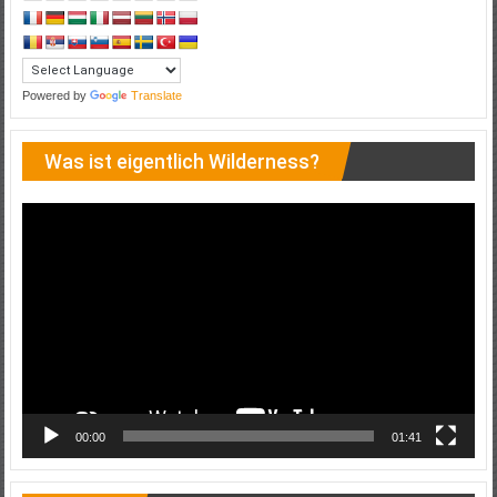
Powered by
Translate
Was ist eigentlich Wilderness?
Video-
Player
00:00
01:41