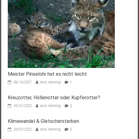
Meister Pinselohr hat es nicht leicht
06/14/2021
Anni Henning
1
Kreuzotter, Höllenotter oder Kupferotter?
05/31/2022
Anni Henning
0
Klimawandel & Gletschersterben
03/01/2022
Anni Henning
0