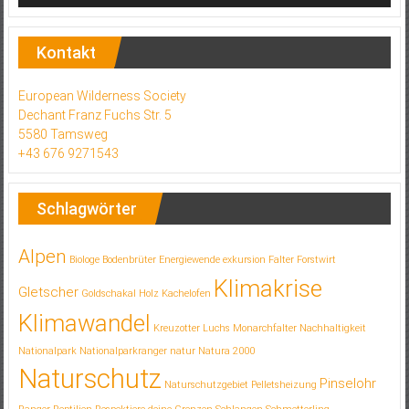
Kontakt
European Wilderness Society
Dechant Franz Fuchs Str. 5
5580 Tamsweg
+43 676 9271543
Schlagwörter
Alpen
Biologe
Bodenbrüter
Energiewende
exkursion
Falter
Forstwirt
Klimakrise
Gletscher
Goldschakal
Holz
Kachelofen
Klimawandel
Kreuzotter
Luchs
Monarchfalter
Nachhaltigkeit
Nationalpark
Nationalparkranger
natur
Natura 2000
Naturschutz
Pinselohr
Naturschutzgebiet
Pelletsheizung