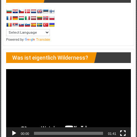
Powered by
Translate
Was ist eigentlich Wilderness?
Video-
Player
00:00
01:41