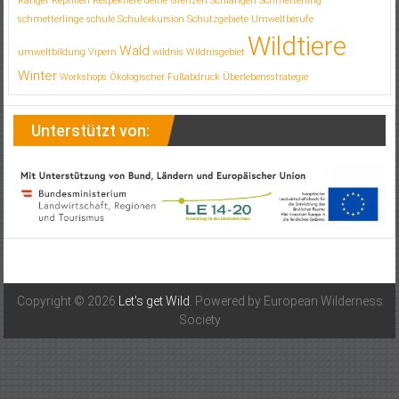
Ranger
Reptilien
Respektiere deine Grenzen
Schlangen
Schmetterling
schmetterlinge
schule
Schulexkursion
Schutzgebiete
Umweltberufe
Wildtiere
Wald
umweltbildung
Vipern
wildnis
Wildnisgebiet
Winter
Workshops
Ökologischer Fußabdruck
Überlebensstrategie
Unterstützt von:
Copyright © 2026
Let's get Wild
. Powered by European Wilderness
Society