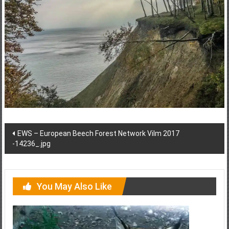
Post
EWS – European Beech Forest Network Vilm 2017
-14236_.jpg
navigation
You May Also Like