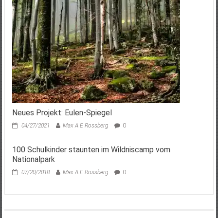
Neues Projekt: Eulen-Spiegel
04/27/2021
Max A E Rossberg
0
100 Schulkinder staunten im Wildniscamp vom
Nationalpark
07/20/2018
Max A E Rossberg
0