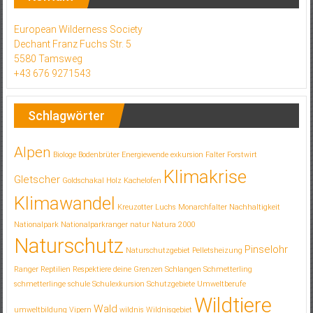
European Wilderness Society
Dechant Franz Fuchs Str. 5
5580 Tamsweg
+43 676 9271543
Schlagwörter
Alpen
Biologe
Bodenbrüter
Energiewende
exkursion
Falter
Forstwirt
Klimakrise
Gletscher
Goldschakal
Holz
Kachelofen
Klimawandel
Kreuzotter
Luchs
Monarchfalter
Nachhaltigkeit
Nationalpark
Nationalparkranger
natur
Natura 2000
Naturschutz
Pinselohr
Naturschutzgebiet
Pelletsheizung
Ranger
Reptilien
Respektiere deine Grenzen
Schlangen
Schmetterling
schmetterlinge
schule
Schulexkursion
Schutzgebiete
Umweltberufe
Wildtiere
Wald
umweltbildung
Vipern
wildnis
Wildnisgebiet