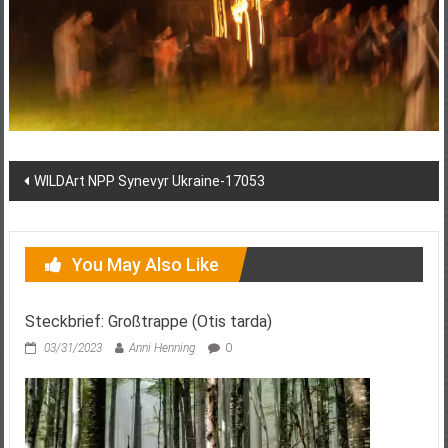
Post
WILDArt NPP Synevyr Ukraine-17053
navigation
You May Also Like
Steckbrief: Großtrappe (Otis tarda)
03/31/2023
Anni Henning
0