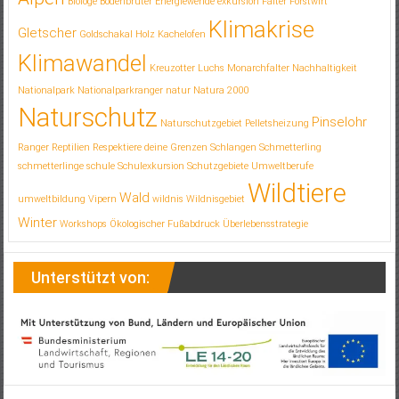
Biologe
Bodenbrüter
Energiewende
exkursion
Falter
Forstwirt
Klimakrise
Gletscher
Goldschakal
Holz
Kachelofen
Klimawandel
Kreuzotter
Luchs
Monarchfalter
Nachhaltigkeit
Nationalpark
Nationalparkranger
natur
Natura 2000
Naturschutz
Pinselohr
Naturschutzgebiet
Pelletsheizung
Ranger
Reptilien
Respektiere deine Grenzen
Schlangen
Schmetterling
schmetterlinge
schule
Schulexkursion
Schutzgebiete
Umweltberufe
Wildtiere
Wald
umweltbildung
Vipern
wildnis
Wildnisgebiet
Winter
Workshops
Ökologischer Fußabdruck
Überlebensstrategie
Unterstützt von: