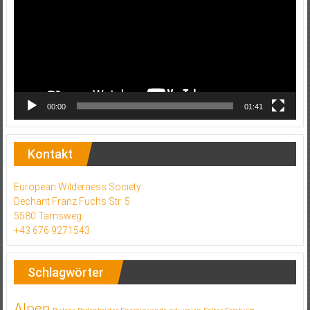
00:00
01:41
Kontakt
European Wilderness Society
Dechant Franz Fuchs Str. 5
5580 Tamsweg
+43 676 9271543
Schlagwörter
Alpen