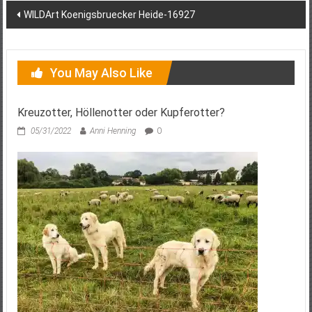
Post
WILDArt Koenigsbruecker Heide-16927
navigation
You May Also Like
Kreuzotter, Höllenotter oder Kupferotter?
05/31/2022
Anni Henning
0