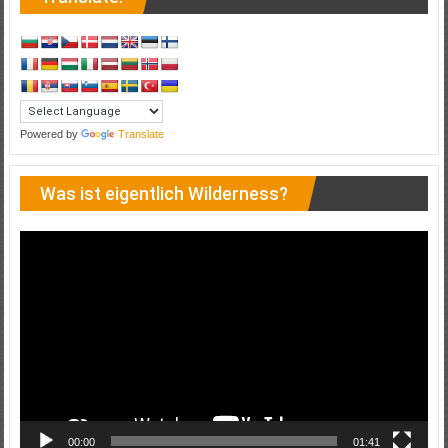
Powered by
Translate
Was ist eigentlich Wilderness?
Video-
Player
00:00
01:41