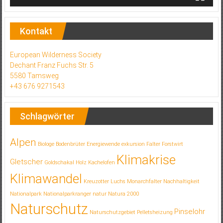
Kontakt
European Wilderness Society
Dechant Franz Fuchs Str. 5
5580 Tamsweg
+43 676 9271543
Schlagwörter
Alpen
Biologe
Bodenbrüter
Energiewende
exkursion
Falter
Forstwirt
Klimakrise
Gletscher
Goldschakal
Holz
Kachelofen
Klimawandel
Kreuzotter
Luchs
Monarchfalter
Nachhaltigkeit
Nationalpark
Nationalparkranger
natur
Natura 2000
Naturschutz
Pinselohr
Naturschutzgebiet
Pelletsheizung