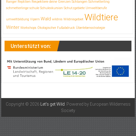
Ranger
Reptilien
Respektiere deine Grenzen
Schlangen
Schmetterling
schmetterlinge
schule
Schulexkursion
Schutzgebiete
Umweltberufe
Wildtiere
Wald
umweltbildung
Vipern
wildnis
Wildnisgebiet
Winter
Workshops
Ökologischer Fußabdruck
Überlebensstrategie
Unterstützt von:
Copyright © 2026
Let's get Wild
. Powered by European Wilderness
Society