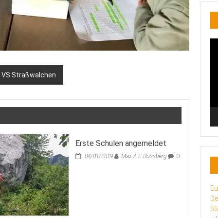
Vi
Pl
er VS Straßwalchen
Erste Schulen angemeldet
04/01/2019
Max A E Rossberg
0
Eu
De
5