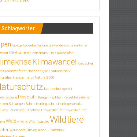
3 676 9271543
Schlagwörter
lpen
Biologe
Bodenbrüter
Energiewende
exkursion
Falter
Gletscher
stwirt
Goldschakal
Holz
Kachelofen
limakrise
Klimawandel
Kreuzotter
chs
Monarchfalter
Nachhaltigkeit
Nationalpark
ionalparkranger
natur
Natura 2000
aturschutz
Naturschutzgebiet
Pinselohr
letsheizung
Ranger
Reptilien
Respektiere deine
enzen
Schlangen
Schmetterling
schmetterlinge
schule
hulexkursion
Schutzgebiete
Umweltberufe
umweltbildung
Wildtiere
Wald
ern
wildnis
Wildnisgebiet
nter
Workshops
Ökologischer Fußabdruck
rlebensstrategie