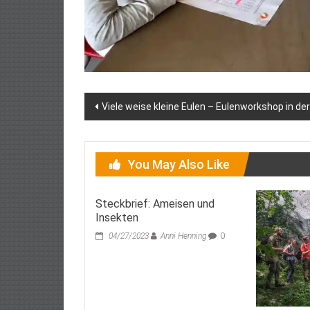
Post
Viele weise kleine Eulen – Eulenworkshop in d
navigation
You May Also Like
Steckbrief: Ameisen und
Insekten
04/27/2023
Anni Henning
0