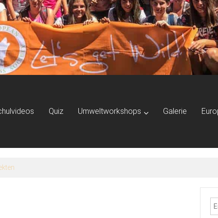
chulvideos
Quiz
Umweltworkshops
Galerie
Euro
her Fußabdruck