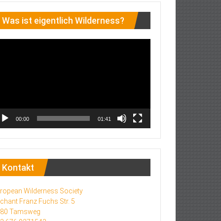
Was ist eigentlich Wilderness?
deo-
ayer
00:00
01:41
Kontakt
ropean Wilderness Society
chant Franz Fuchs Str. 5
580 Tamsweg