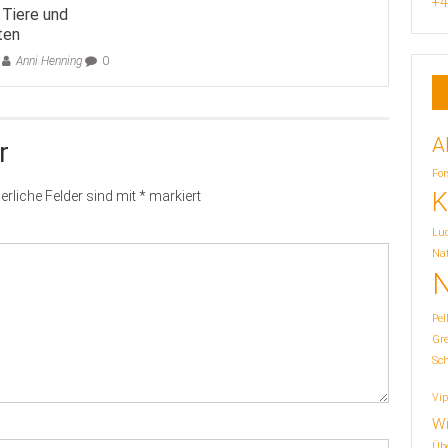
+4
Tiere und
ten
Anni Henning
0
A
r
For
K
erliche Felder sind mit
*
markiert
Lu
Nat
N
Pel
Gr
Sc
Vip
Wi
Übe