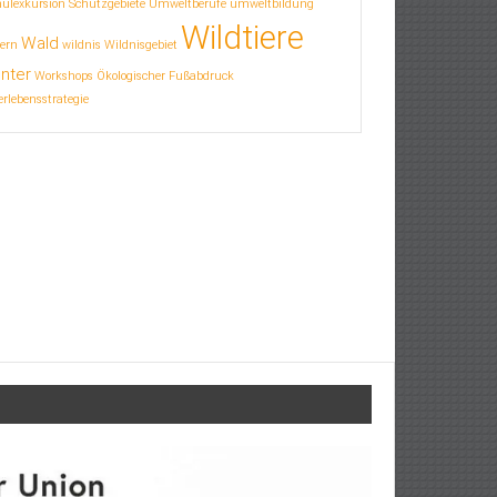
hulexkursion
Schutzgebiete
Umweltberufe
umweltbildung
Wildtiere
Wald
ern
wildnis
Wildnisgebiet
nter
Workshops
Ökologischer Fußabdruck
rlebensstrategie