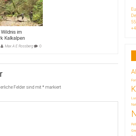
Eu
De
5
+4
 Wildnis im
rk Kalkalpen
Max A E Rossberg
0
A
r
For
K
erliche Felder sind mit
*
markiert
Lu
Nat
N
Pel
Gr