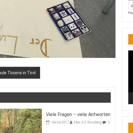
Po
Vi
Pl
ule Tösens in Tirol
Viele Fragen – viele Antworten
04/24/2017
Max A E Rossberg
0