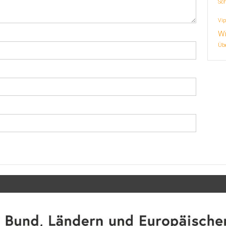
Sc
Vip
Wi
Übe