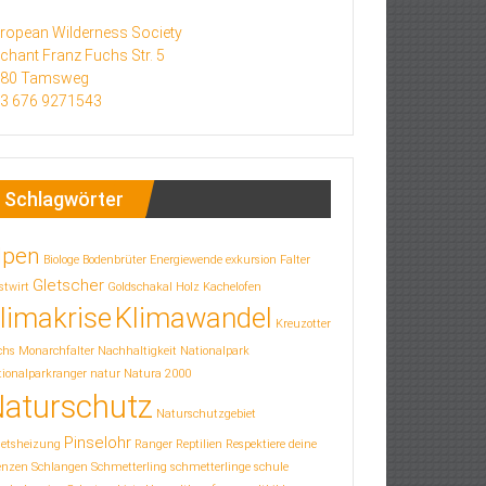
ropean Wilderness Society
chant Franz Fuchs Str. 5
580 Tamsweg
3 676 9271543
Schlagwörter
lpen
Biologe
Bodenbrüter
Energiewende
exkursion
Falter
Gletscher
stwirt
Goldschakal
Holz
Kachelofen
limakrise
Klimawandel
Kreuzotter
chs
Monarchfalter
Nachhaltigkeit
Nationalpark
ionalparkranger
natur
Natura 2000
aturschutz
Naturschutzgebiet
Pinselohr
letsheizung
Ranger
Reptilien
Respektiere deine
enzen
Schlangen
Schmetterling
schmetterlinge
schule