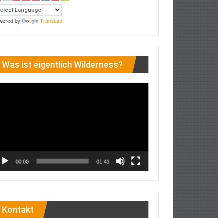
wered by
Translate
Was ist eigentlich Wilderness?
deo-
ayer
00:00
01:41
Kontakt