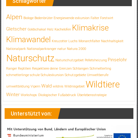
Schlagwörter
Alpen
Biologe
Bodenbrüter
Energiewende
exkursion
Falter
Forstwirt
Klimakrise
Gletscher
Goldschakal
Holz
Kachelofen
Klimawandel
Kreuzotter
Luchs
Monarchfalter
Nachhaltigkeit
Nationalpark
Nationalparkranger
natur
Natura 2000
Naturschutz
Pinselohr
Naturschutzgebiet
Pelletsheizung
Ranger
Reptilien
Respektiere deine Grenzen
Schlangen
Schmetterling
schmetterlinge
schule
Schulexkursion
Schutzgebiete
Umweltberufe
Wildtiere
Wald
umweltbildung
Vipern
wildnis
Wildnisgebiet
Winter
Workshops
Ökologischer Fußabdruck
Überlebensstrategie
Unterstützt von: