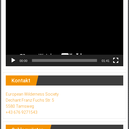
Video-
Player
00:00
01:41
Kontakt
European Wilderness Society
Dechant Franz Fuchs Str. 5
5580 Tamsweg
+43 676 9271543