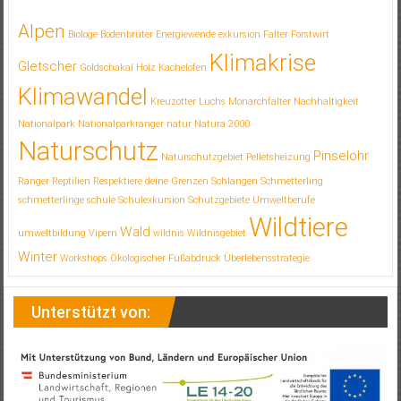
Alpen
Biologe
Bodenbrüter
Energiewende
exkursion
Falter
Forstwirt
Klimakrise
Gletscher
Goldschakal
Holz
Kachelofen
Klimawandel
Kreuzotter
Luchs
Monarchfalter
Nachhaltigkeit
Nationalpark
Nationalparkranger
natur
Natura 2000
Naturschutz
Pinselohr
Naturschutzgebiet
Pelletsheizung
Ranger
Reptilien
Respektiere deine Grenzen
Schlangen
Schmetterling
schmetterlinge
schule
Schulexkursion
Schutzgebiete
Umweltberufe
Wildtiere
Wald
umweltbildung
Vipern
wildnis
Wildnisgebiet
Winter
Workshops
Ökologischer Fußabdruck
Überlebensstrategie
Unterstützt von: