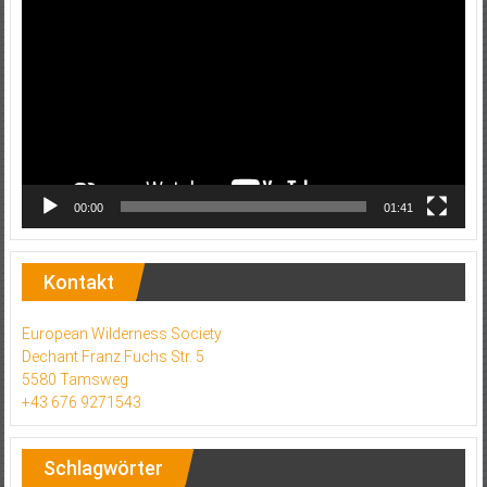
Player
00:00
01:41
Kontakt
European Wilderness Society
Dechant Franz Fuchs Str. 5
5580 Tamsweg
+43 676 9271543
Schlagwörter