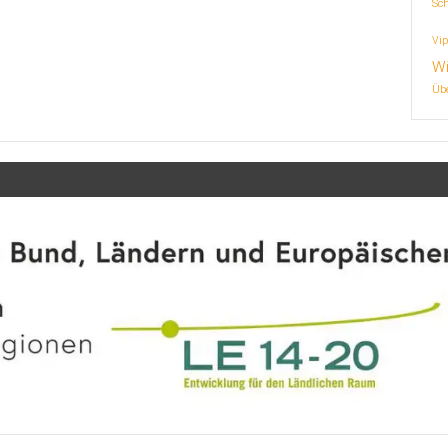
Sc
Vip
Wi
Übe