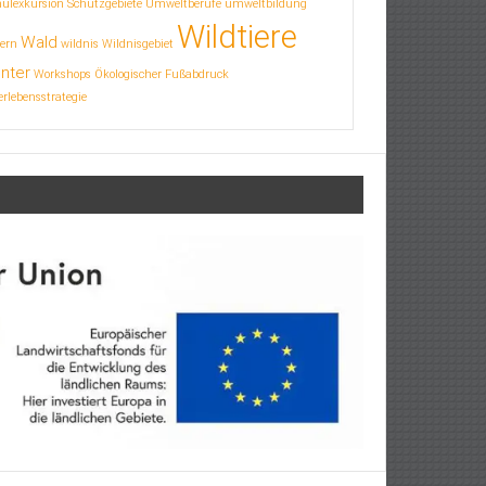
hulexkursion
Schutzgebiete
Umweltberufe
umweltbildung
Wildtiere
Wald
ern
wildnis
Wildnisgebiet
nter
Workshops
Ökologischer Fußabdruck
rlebensstrategie