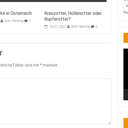
ks in Österreich
Kreuzotter, Höllenotter oder
Po
Kupferotter?
Anni Henning
1
05/31/2022
Anni Henning
0
r
Vi
Pl
erliche Felder sind mit
*
markiert