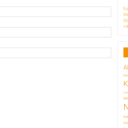
Eu
De
5
+4
A
For
K
Lu
Nat
N
Pel
Gr