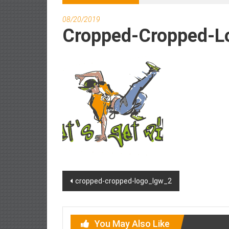
08/20/2019
Cropped-Cropped-L
Post
cropped-cropped-logo_lgw_2
navigation
You May Also Like