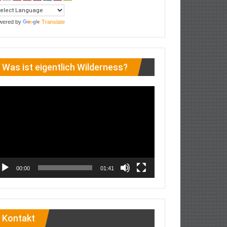
wered by
Translate
Was ist eigentlich Wilderness?
deo-
ayer
00:00
01:41
Kontakt