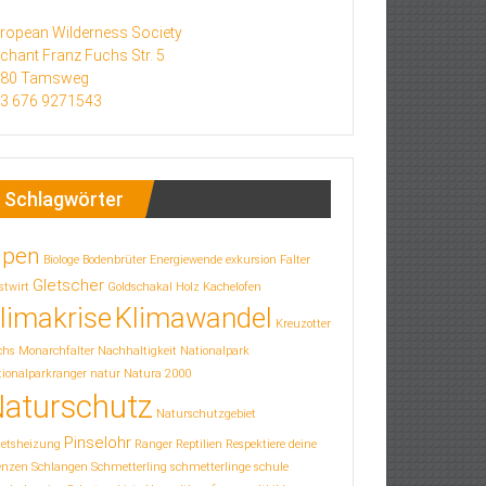
ropean Wilderness Society
chant Franz Fuchs Str. 5
580 Tamsweg
3 676 9271543
Schlagwörter
lpen
Biologe
Bodenbrüter
Energiewende
exkursion
Falter
Gletscher
stwirt
Goldschakal
Holz
Kachelofen
limakrise
Klimawandel
Kreuzotter
chs
Monarchfalter
Nachhaltigkeit
Nationalpark
ionalparkranger
natur
Natura 2000
aturschutz
Naturschutzgebiet
Pinselohr
letsheizung
Ranger
Reptilien
Respektiere deine
enzen
Schlangen
Schmetterling
schmetterlinge
schule