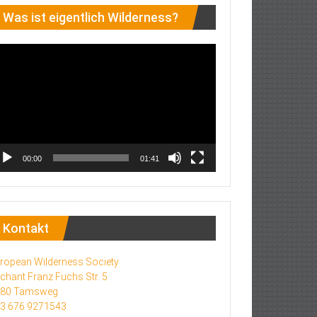
Was ist eigentlich Wilderness?
deo-
ayer
00:00
01:41
Kontakt
ropean Wilderness Society
chant Franz Fuchs Str. 5
580 Tamsweg
3 676 9271543