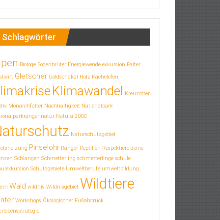
Schlagwörter
lpen
Biologe
Bodenbrüter
Energiewende
exkursion
Falter
Gletscher
stwirt
Goldschakal
Holz
Kachelofen
limakrise
Klimawandel
Kreuzotter
chs
Monarchfalter
Nachhaltigkeit
Nationalpark
ionalparkranger
natur
Natura 2000
aturschutz
Naturschutzgebiet
Pinselohr
letsheizung
Ranger
Reptilien
Respektiere deine
enzen
Schlangen
Schmetterling
schmetterlinge
schule
hulexkursion
Schutzgebiete
Umweltberufe
umweltbildung
Wildtiere
Wald
ern
wildnis
Wildnisgebiet
nter
Workshops
Ökologischer Fußabdruck
rlebensstrategie