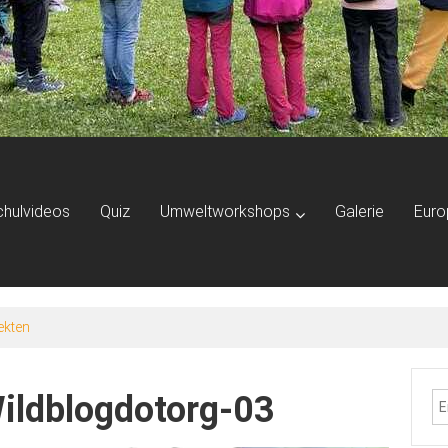
chulvideos
Quiz
Umweltworkshops
Galerie
Euro
ekten
ildblogdotorg-03