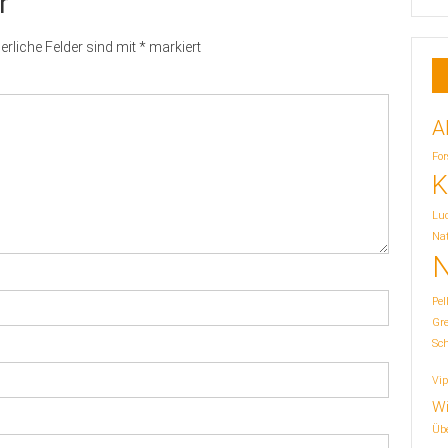
r
erliche Felder sind mit
*
markiert
A
For
K
Lu
Nat
N
Pel
Gr
Sc
Vip
Wi
Übe