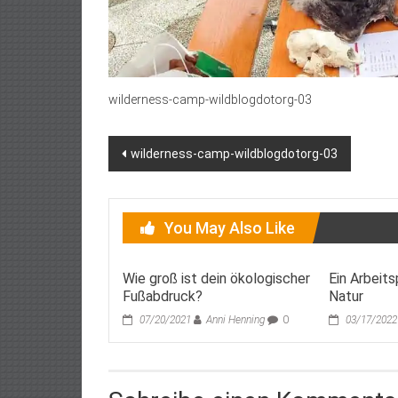
wilderness-camp-wildblogdotorg-03
Post
wilderness-camp-wildblogdotorg-03
navigation
You May Also Like
Wie groß ist dein ökologischer
Ein Arbeits
Fußabdruck?
Natur
07/20/2021
Anni Henning
0
03/17/2022