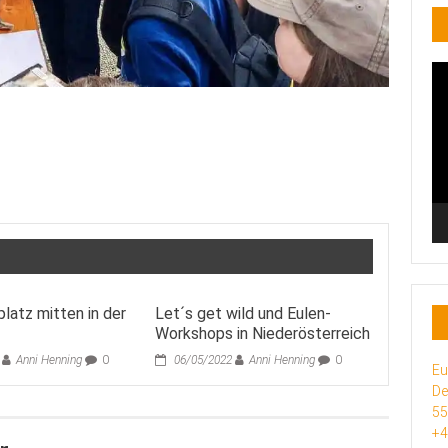
Vi
Pl
platz mitten in der
Let´s get wild und Eulen-
Workshops in Niederösterreich
Anni Henning
0
06/05/2022
Anni Henning
0
Eu
De
5
+4