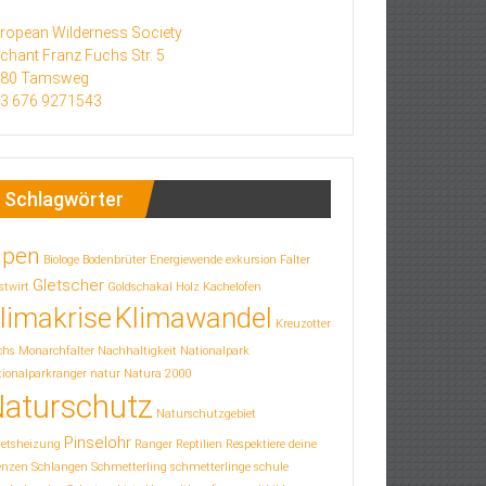
ropean Wilderness Society
chant Franz Fuchs Str. 5
580 Tamsweg
3 676 9271543
Schlagwörter
lpen
Biologe
Bodenbrüter
Energiewende
exkursion
Falter
Gletscher
stwirt
Goldschakal
Holz
Kachelofen
limakrise
Klimawandel
Kreuzotter
chs
Monarchfalter
Nachhaltigkeit
Nationalpark
ionalparkranger
natur
Natura 2000
aturschutz
Naturschutzgebiet
Pinselohr
letsheizung
Ranger
Reptilien
Respektiere deine
enzen
Schlangen
Schmetterling
schmetterlinge
schule