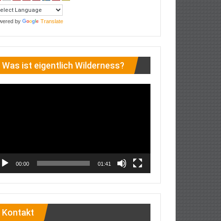
wered by
Translate
Was ist eigentlich Wilderness?
deo-
ayer
00:00
01:41
Kontakt