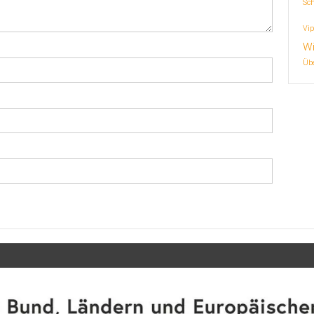
Sc
Vip
Wi
Übe