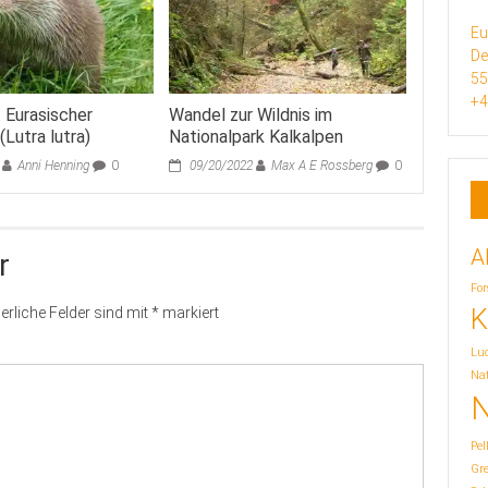
Eu
De
5
+4
: Eurasischer
Wandel zur Wildnis im
(Lutra lutra)
Nationalpark Kalkalpen
Anni Henning
0
09/20/2022
Max A E Rossberg
0
A
r
For
K
erliche Felder sind mit
*
markiert
Lu
Nat
N
Pel
Gr