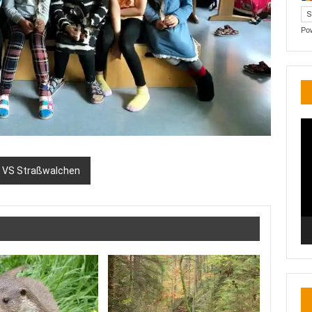
Po
Vi
Pl
er VS Straßwalchen