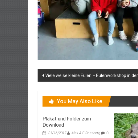
Post
Viele weise kleine Eulen – Eulenworkshop in d
navigation
You May Also Like
Plakat und Folder zum
Download
01/16/2017
Max A E Rossberg
0