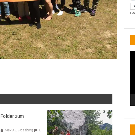
Po
Vi
Pl
 Folder zum
Max A E Rossberg
0