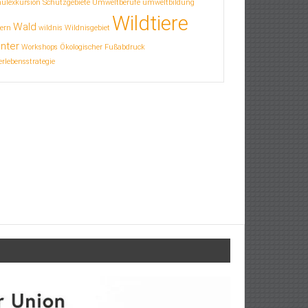
hulexkursion
Schutzgebiete
Umweltberufe
umweltbildung
Wildtiere
Wald
ern
wildnis
Wildnisgebiet
nter
Workshops
Ökologischer Fußabdruck
rlebensstrategie