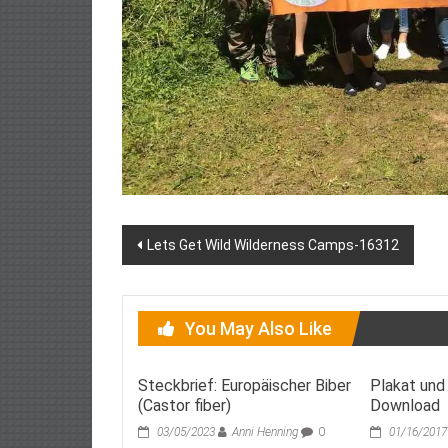
Post
Lets Get Wild Wilderness Camps-16312
navigation
You May Also Like
Steckbrief: Europäischer Biber
Plakat und
(Castor fiber)
Download
03/05/2023
Anni Henning
0
01/16/2017