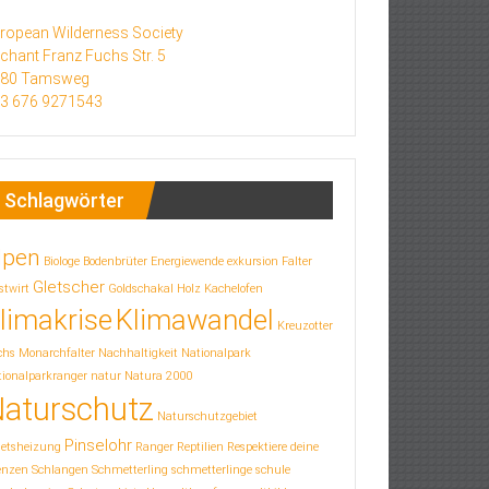
ropean Wilderness Society
chant Franz Fuchs Str. 5
580 Tamsweg
3 676 9271543
Schlagwörter
lpen
Biologe
Bodenbrüter
Energiewende
exkursion
Falter
Gletscher
stwirt
Goldschakal
Holz
Kachelofen
limakrise
Klimawandel
Kreuzotter
chs
Monarchfalter
Nachhaltigkeit
Nationalpark
ionalparkranger
natur
Natura 2000
aturschutz
Naturschutzgebiet
Pinselohr
letsheizung
Ranger
Reptilien
Respektiere deine
enzen
Schlangen
Schmetterling
schmetterlinge
schule