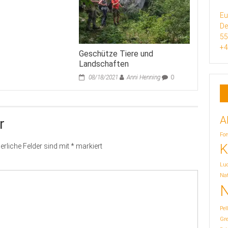
Eu
De
5
+4
Geschütze Tiere und
Landschaften
08/18/2021
Anni Henning
0
A
r
For
K
erliche Felder sind mit
*
markiert
Lu
Nat
N
Pel
Gr