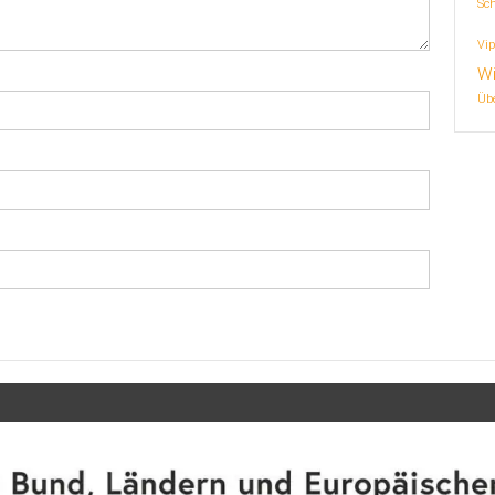
Sc
Vip
Wi
Übe