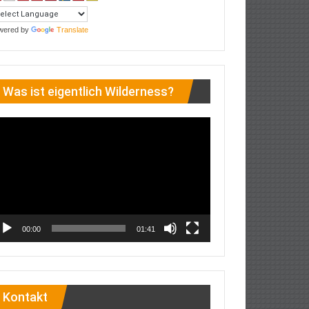
wered by
Translate
Was ist eigentlich Wilderness?
deo-
ayer
00:00
01:41
Kontakt