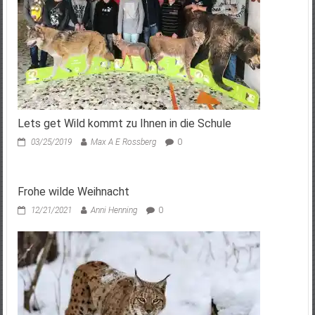
Lets get Wild kommt zu Ihnen in die Schule
03/25/2019
Max A E Rossberg
0
Frohe wilde Weihnacht
12/21/2021
Anni Henning
0