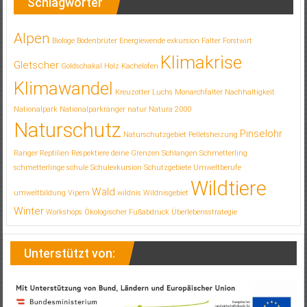
Schlagwörter
Alpen
Biologe
Bodenbrüter
Energiewende
exkursion
Falter
Forstwirt
Klimakrise
Gletscher
Goldschakal
Holz
Kachelofen
Klimawandel
Kreuzotter
Luchs
Monarchfalter
Nachhaltigkeit
Nationalpark
Nationalparkranger
natur
Natura 2000
Naturschutz
Pinselohr
Naturschutzgebiet
Pelletsheizung
Ranger
Reptilien
Respektiere deine Grenzen
Schlangen
Schmetterling
schmetterlinge
schule
Schulexkursion
Schutzgebiete
Umweltberufe
Wildtiere
Wald
umweltbildung
Vipern
wildnis
Wildnisgebiet
Winter
Workshops
Ökologischer Fußabdruck
Überlebensstrategie
Unterstützt von: