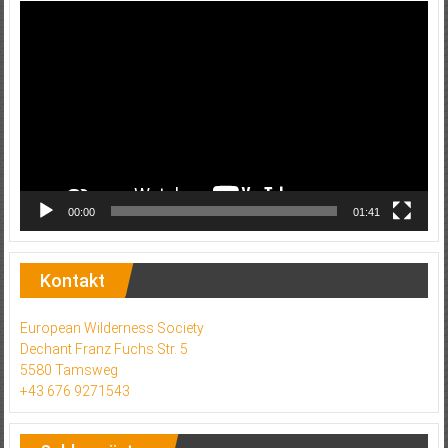
Video-
Player
00:00
01:41
Kontakt
European Wilderness Society
Dechant Franz Fuchs Str. 5
5580 Tamsweg
+43 676 9271543