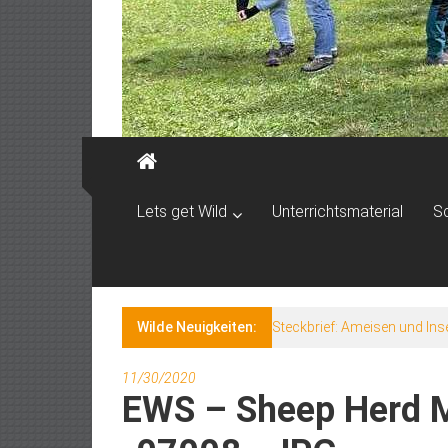
Lets get Wild
Unterrichtsmaterial
S
Wilde Neuigkeiten:
Steckbrief: Ameisen und Ins
11/30/2020
EWS – Sheep Herd