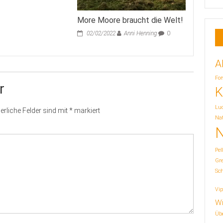
More Moore braucht die Welt!
02/02/2022
Anni Henning
0
A
For
r
K
Lu
erliche Felder sind mit
*
markiert
Nat
N
Pel
Gr
Sc
Vip
Wi
Übe