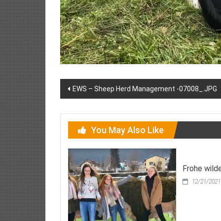
Post
EWS – Sheep Herd Management -07008_.JPG
navigation
You May Also Like
Frohe wild
12/21/2021