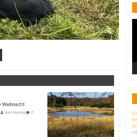
Vi
Pl
e Weihnacht
Anni Henning
0
Eu
De
5
+4