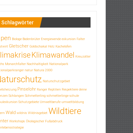
Schlagwörter
lpen
Biologe
Bodenbrüter
Energiewende
exkursion
Falter
Gletscher
stwirt
Goldschakal
Holz
Kachelofen
limakrise
Klimawandel
Kreuzotter
chs
Monarchfalter
Nachhaltigkeit
Nationalpark
ionalparkranger
natur
Natura 2000
aturschutz
Naturschutzgebiet
Pinselohr
letsheizung
Ranger
Reptilien
Respektiere deine
enzen
Schlangen
Schmetterling
schmetterlinge
schule
hulexkursion
Schutzgebiete
Umweltberufe
umweltbildung
Wildtiere
Wald
ern
wildnis
Wildnisgebiet
nter
Workshops
Ökologischer Fußabdruck
rlebensstrategie