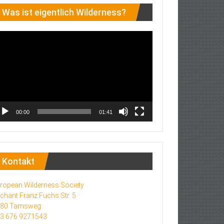
Was ist eigentlich Wilderness?
deo-
ayer
00:00
01:41
Kontakt
ropean Wilderness Society
chant Franz Fuchs Str. 5
580 Tamsweg
3 676 9271543