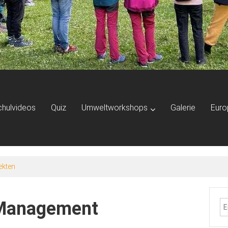
chulvideos
Quiz
Umweltworkshops
Galerie
Euro
ekten
 Management