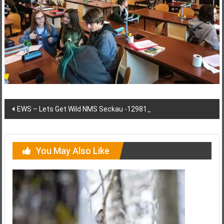
Post
EWS – Lets Get Wild NMS Seckau -12981_
navigation
You May Also Like