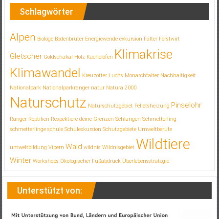
Schlagwörter
Alpen
Biologe
Bodenbrüter
Energiewende
exkursion
Falter
Forstwirt
Klimakrise
Gletscher
Goldschakal
Holz
Kachelofen
Klimawandel
Kreuzotter
Luchs
Monarchfalter
Nachhaltigkeit
Nationalpark
Nationalparkranger
natur
Natura 2000
Naturschutz
Pinselohr
Naturschutzgebiet
Pelletsheizung
Ranger
Reptilien
Respektiere deine Grenzen
Schlangen
Schmetterling
schmetterlinge
schule
Schulexkursion
Schutzgebiete
Umweltberufe
Wildtiere
Wald
umweltbildung
Vipern
wildnis
Wildnisgebiet
Winter
Workshops
Ökologischer Fußabdruck
Überlebensstrategie
Unterstützt von: