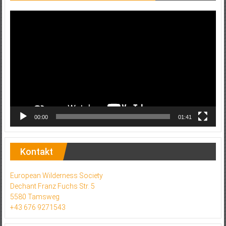
Video-
Player
00:00
01:41
Kontakt
European Wilderness Society
Dechant Franz Fuchs Str. 5
5580 Tamsweg
+43 676 9271543