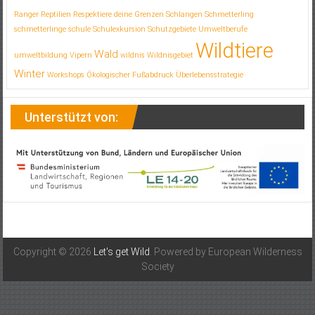
Ranger
Reptilien
Respektiere deine Grenzen
Schlangen
Schmetterling
schmetterlinge
schule
Schulexkursion
Schutzgebiete
Umweltberufe
Wildtiere
Wald
umweltbildung
Vipern
wildnis
Wildnisgebiet
Winter
Workshops
Ökologischer Fußabdruck
Überlebensstrategie
Unterstützt von:
Copyright © 2026
Let's get Wild
. Powered by European Wilderness
Society