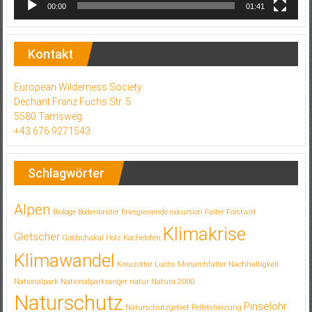
00:00
01:41
Kontakt
European Wilderness Society
Dechant Franz Fuchs Str. 5
5580 Tamsweg
+43 676 9271543
Schlagwörter
Alpen
Biologe
Bodenbrüter
Energiewende
exkursion
Falter
Forstwirt
Klimakrise
Gletscher
Goldschakal
Holz
Kachelofen
Klimawandel
Kreuzotter
Luchs
Monarchfalter
Nachhaltigkeit
Nationalpark
Nationalparkranger
natur
Natura 2000
Naturschutz
Pinselohr
Naturschutzgebiet
Pelletsheizung