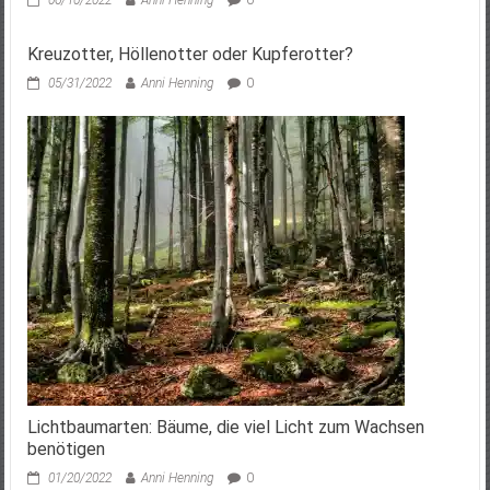
06/10/2022
Anni Henning
0
Kreuzotter, Höllenotter oder Kupferotter?
05/31/2022
Anni Henning
0
Lichtbaumarten: Bäume, die viel Licht zum Wachsen
benötigen
01/20/2022
Anni Henning
0