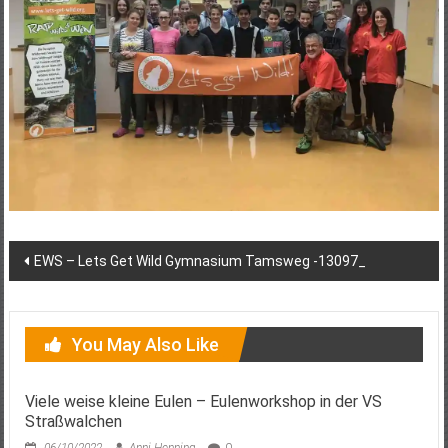
Post
EWS – Lets Get Wild Gymnasium Tamsweg -13097_
navigation
You May Also Like
Viele weise kleine Eulen – Eulenworkshop in der VS
Straßwalchen