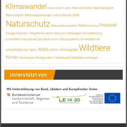
Klimawandel
Kreuzotter
Luchs
Monarchfalter
Nachhaltigkeit
Nationalpark
Nationalparkranger
natur
Natura 2000
Naturschutz
Pinselohr
Naturschutzgebiet
Pelletsheizung
Ranger
Reptilien
Respektiere deine Grenzen
Schlangen
Schmetterling
schmetterlinge
schule
Schulexkursion
Schutzgebiete
Umweltberufe
Wildtiere
Wald
umweltbildung
Vipern
wildnis
Wildnisgebiet
Winter
Workshops
Ökologischer Fußabdruck
Überlebensstrategie
Unterstützt von: