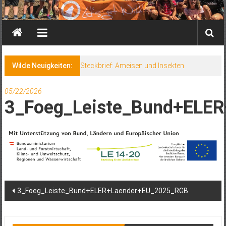
Wilde Neuigkeiten:
Steckbrief: Ameisen und Insekten
05/22/2026
3_Foeg_Leiste_Bund+ELE
Post
3_Foeg_Leiste_Bund+ELER+Laender+EU_2025_RGB
navigation