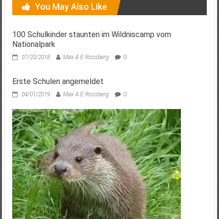
You May Also Like
100 Schulkinder staunten im Wildniscamp vom
Nationalpark
07/20/2018
Max A E Rossberg
0
Erste Schulen angemeldet
04/01/2019
Max A E Rossberg
0