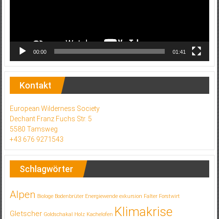
00:00
01:41
Kontakt
European Wilderness Society
Dechant Franz Fuchs Str. 5
5580 Tamsweg
+43 676 9271543
Schlagwörter
Alpen
Biologe
Bodenbrüter
Energiewende
exkursion
Falter
Forstwirt
Klimakrise
Gletscher
Goldschakal
Holz
Kachelofen