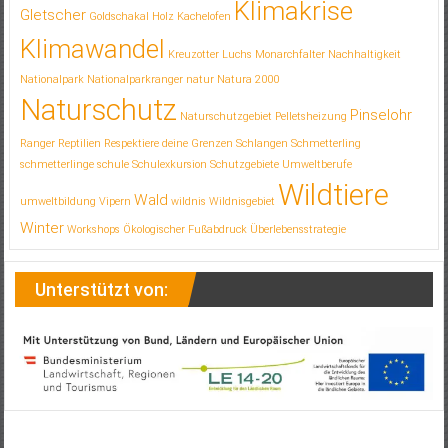
Klimakrise
Gletscher
Goldschakal
Holz
Kachelofen
Klimawandel
Kreuzotter
Luchs
Monarchfalter
Nachhaltigkeit
Nationalpark
Nationalparkranger
natur
Natura 2000
Naturschutz
Pinselohr
Naturschutzgebiet
Pelletsheizung
Ranger
Reptilien
Respektiere deine Grenzen
Schlangen
Schmetterling
schmetterlinge
schule
Schulexkursion
Schutzgebiete
Umweltberufe
Wildtiere
Wald
umweltbildung
Vipern
wildnis
Wildnisgebiet
Winter
Workshops
Ökologischer Fußabdruck
Überlebensstrategie
Unterstützt von: