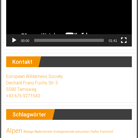
00:00
01:41
Kontakt
European Wilderness Society
Dechant Franz Fuchs Str. 5
5580 Tamsweg
+43 676 9271543
Schlagwörter
Alpen
Biologe
Bodenbrüter
Energiewende
exkursion
Falter
Forstwirt