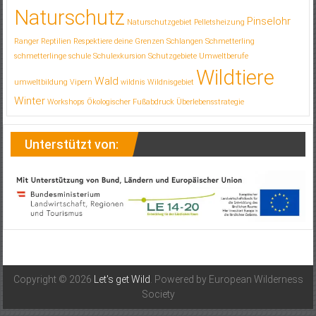
Naturschutz
Pinselohr
Naturschutzgebiet
Pelletsheizung
Ranger
Reptilien
Respektiere deine Grenzen
Schlangen
Schmetterling
schmetterlinge
schule
Schulexkursion
Schutzgebiete
Umweltberufe
Wildtiere
Wald
umweltbildung
Vipern
wildnis
Wildnisgebiet
Winter
Workshops
Ökologischer Fußabdruck
Überlebensstrategie
Unterstützt von:
Copyright © 2026
Let's get Wild
. Powered by European Wilderness
Society