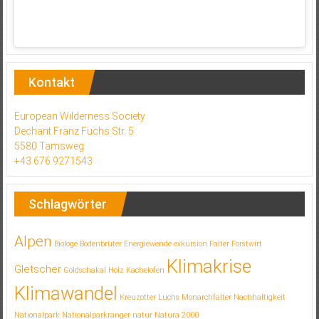
Kontakt
European Wilderness Society
Dechant Franz Fuchs Str. 5
5580 Tamsweg
+43 676 9271543
Schlagwörter
Alpen
Biologe
Bodenbrüter
Energiewende
exkursion
Falter
Forstwirt
Klimakrise
Gletscher
Goldschakal
Holz
Kachelofen
Klimawandel
Kreuzotter
Luchs
Monarchfalter
Nachhaltigkeit
Nationalpark
Nationalparkranger
natur
Natura 2000