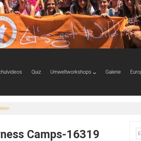
chulvideos
Quiz
Umweltworkshops
Galerie
Euro
ekten
erness Camps-16319