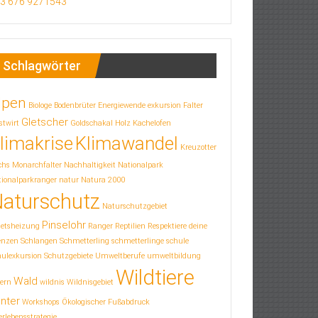
3 676 9271543
Schlagwörter
lpen
Biologe
Bodenbrüter
Energiewende
exkursion
Falter
Gletscher
stwirt
Goldschakal
Holz
Kachelofen
limakrise
Klimawandel
Kreuzotter
chs
Monarchfalter
Nachhaltigkeit
Nationalpark
ionalparkranger
natur
Natura 2000
aturschutz
Naturschutzgebiet
Pinselohr
letsheizung
Ranger
Reptilien
Respektiere deine
enzen
Schlangen
Schmetterling
schmetterlinge
schule
hulexkursion
Schutzgebiete
Umweltberufe
umweltbildung
Wildtiere
Wald
ern
wildnis
Wildnisgebiet
nter
Workshops
Ökologischer Fußabdruck
rlebensstrategie