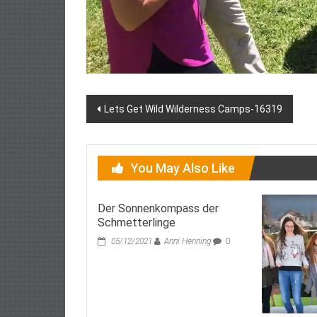
Post
Lets Get Wild Wilderness Camps-16319
navigation
You May Also Like
Der Sonnenkompass der
Schmetterlinge
05/12/2021
Anni Henning
0