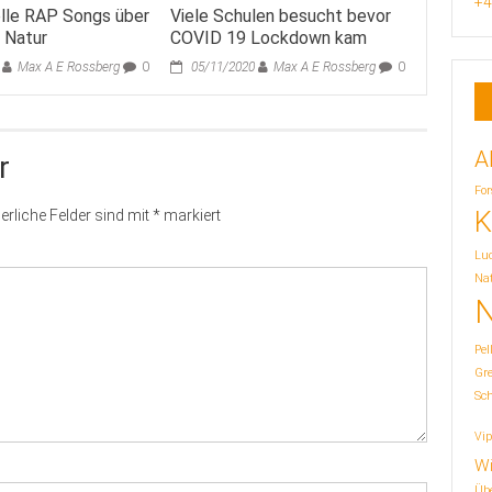
+4
lle RAP Songs über
Viele Schulen besucht bevor
d Natur
COVID 19 Lockdown kam
Max A E Rossberg
0
05/11/2020
Max A E Rossberg
0
A
r
For
K
erliche Felder sind mit
*
markiert
Lu
Nat
N
Pel
Gr
Sc
Vip
Wi
Übe