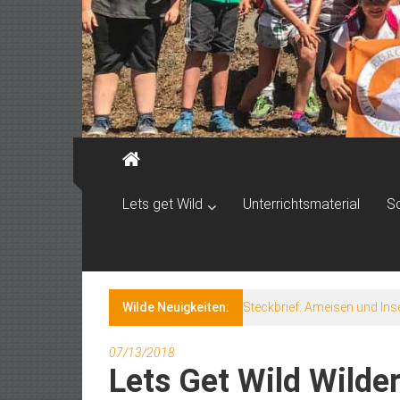
Lets get Wild
Unterrichtsmaterial
S
Wilde Neuigkeiten:
Steckbrief: Ameisen und Ins
07/13/2018
Lets Get Wild Wild