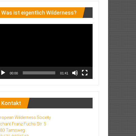
Was ist eigentlich Wilderness?
deo-
ayer
00:00
01:41
Kontakt
ropean Wilderness Society
chant Franz Fuchs Str. 5
580 Tamsweg