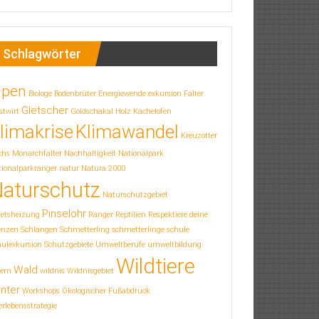
Schlagwörter
lpen
Biologe
Bodenbrüter
Energiewende
exkursion
Falter
Gletscher
stwirt
Goldschakal
Holz
Kachelofen
limakrise
Klimawandel
Kreuzotter
chs
Monarchfalter
Nachhaltigkeit
Nationalpark
ionalparkranger
natur
Natura 2000
aturschutz
Naturschutzgebiet
Pinselohr
letsheizung
Ranger
Reptilien
Respektiere deine
enzen
Schlangen
Schmetterling
schmetterlinge
schule
hulexkursion
Schutzgebiete
Umweltberufe
umweltbildung
Wildtiere
Wald
ern
wildnis
Wildnisgebiet
nter
Workshops
Ökologischer Fußabdruck
rlebensstrategie