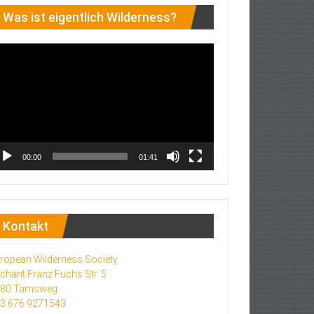
Was ist eigentlich Wilderness?
deo-
ayer
00:00
01:41
Kontakt
ropean Wilderness Society
chant Franz Fuchs Str. 5
580 Tamsweg
3 676 9271543