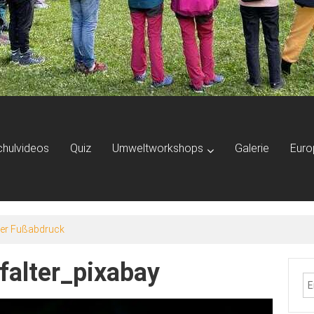
chulvideos
Quiz
Umweltworkshops
Galerie
Euro
er (Marmota marmota)
falter_pixabay