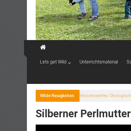
Lets get Wild
Unterrichtsmaterial
S
Wilde Neuigkeiten:
Steckbrief: Alpenmurmelti
Silberner Perlmutter