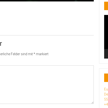
Vi
Pl
r
erliche Felder sind mit
*
markiert
Eu
De
5
+4