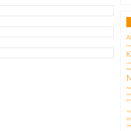
A
For
K
Lu
Nat
N
Pel
Gr
Sc
Vip
Wi
Übe