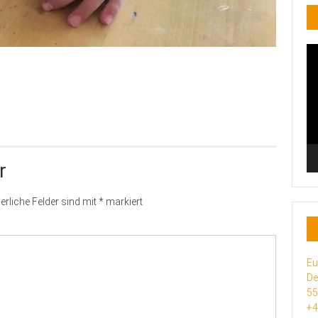
Vi
Pl
r
erliche Felder sind mit
*
markiert
Eu
De
5
+4