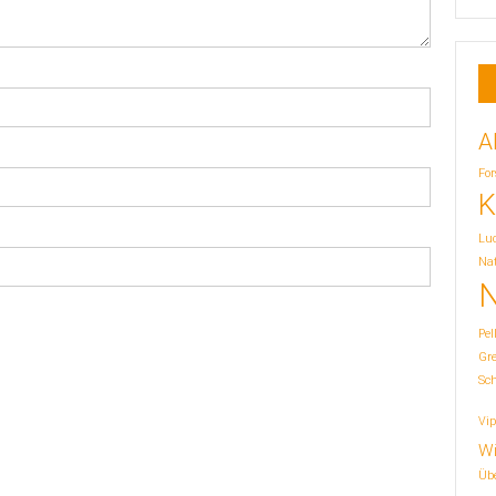
A
For
K
Lu
Nat
N
Pel
Gr
Sc
Vip
Wi
Übe