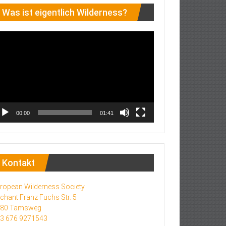
Was ist eigentlich Wilderness?
deo-
ayer
00:00
01:41
Kontakt
ropean Wilderness Society
chant Franz Fuchs Str. 5
580 Tamsweg
3 676 9271543