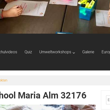
chulvideos
Quiz
Umweltworkshops
Galerie
Euro
ekten
chool Maria Alm 32176