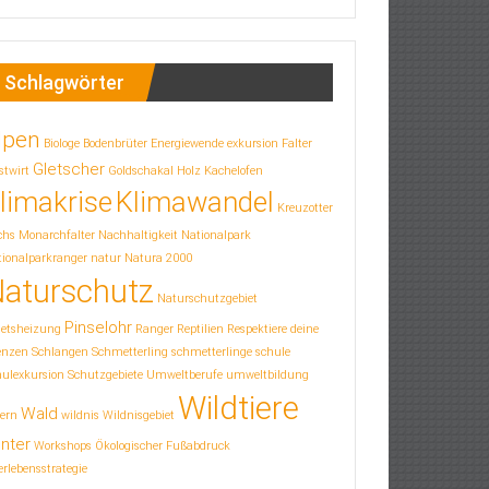
Schlagwörter
lpen
Biologe
Bodenbrüter
Energiewende
exkursion
Falter
Gletscher
stwirt
Goldschakal
Holz
Kachelofen
limakrise
Klimawandel
Kreuzotter
chs
Monarchfalter
Nachhaltigkeit
Nationalpark
ionalparkranger
natur
Natura 2000
aturschutz
Naturschutzgebiet
Pinselohr
letsheizung
Ranger
Reptilien
Respektiere deine
enzen
Schlangen
Schmetterling
schmetterlinge
schule
hulexkursion
Schutzgebiete
Umweltberufe
umweltbildung
Wildtiere
Wald
ern
wildnis
Wildnisgebiet
nter
Workshops
Ökologischer Fußabdruck
rlebensstrategie