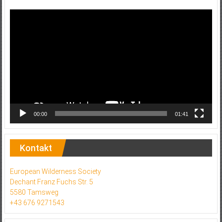
Video-
Player
00:00
01:41
Kontakt
European Wilderness Society
Dechant Franz Fuchs Str. 5
5580 Tamsweg
+43 676 9271543