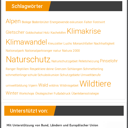
Schlagwörter
Alpen
Biologe
Bodenbrüter
Energiewende
exkursion
Falter
Forstwirt
Klimakrise
Gletscher
Goldschakal
Holz
Kachelofen
Klimawandel
Kreuzotter
Luchs
Monarchfalter
Nachhaltigkeit
Nationalpark
Nationalparkranger
natur
Natura 2000
Naturschutz
Pinselohr
Naturschutzgebiet
Pelletsheizung
Ranger
Reptilien
Respektiere deine Grenzen
Schlangen
Schmetterling
schmetterlinge
schule
Schulexkursion
Schutzgebiete
Umweltberufe
Wildtiere
Wald
umweltbildung
Vipern
wildnis
Wildnisgebiet
Winter
Workshops
Ökologischer Fußabdruck
Überlebensstrategie
Unterstützt von: