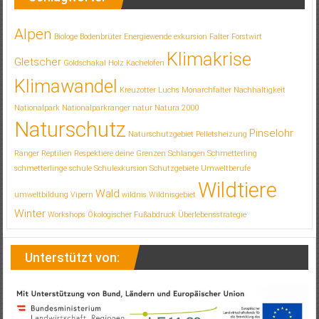
Alpen
Biologe
Bodenbrüter
Energiewende
exkursion
Falter
Forstwirt
Klimakrise
Gletscher
Goldschakal
Holz
Kachelofen
Klimawandel
Kreuzotter
Luchs
Monarchfalter
Nachhaltigkeit
Nationalpark
Nationalparkranger
natur
Natura 2000
Naturschutz
Pinselohr
Naturschutzgebiet
Pelletsheizung
Ranger
Reptilien
Respektiere deine Grenzen
Schlangen
Schmetterling
schmetterlinge
schule
Schulexkursion
Schutzgebiete
Umweltberufe
Wildtiere
Wald
umweltbildung
Vipern
wildnis
Wildnisgebiet
Winter
Workshops
Ökologischer Fußabdruck
Überlebensstrategie
Unterstützt von: