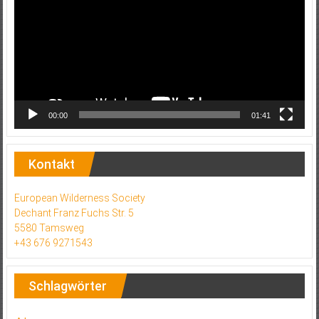
00:00
01:41
Kontakt
European Wilderness Society
Dechant Franz Fuchs Str. 5
5580 Tamsweg
+43 676 9271543
Schlagwörter