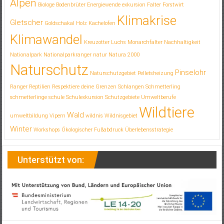
Alpen
Biologe
Bodenbrüter
Energiewende
exkursion
Falter
Forstwirt
Klimakrise
Gletscher
Goldschakal
Holz
Kachelofen
Klimawandel
Kreuzotter
Luchs
Monarchfalter
Nachhaltigkeit
Nationalpark
Nationalparkranger
natur
Natura 2000
Naturschutz
Pinselohr
Naturschutzgebiet
Pelletsheizung
Ranger
Reptilien
Respektiere deine Grenzen
Schlangen
Schmetterling
schmetterlinge
schule
Schulexkursion
Schutzgebiete
Umweltberufe
Wildtiere
Wald
umweltbildung
Vipern
wildnis
Wildnisgebiet
Winter
Workshops
Ökologischer Fußabdruck
Überlebensstrategie
Unterstützt von: