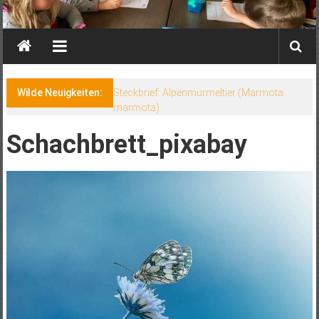
Wilde Neuigkeiten:
Steckbrief: Alpenmurmeltier (Marmota
marmota)
Schachbrett_pixabay