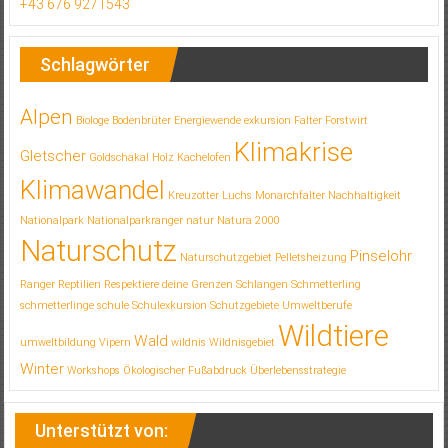
+43 676 9271543
Schlagwörter
Alpen
Biologe
Bodenbrüter
Energiewende
exkursion
Falter
Forstwirt
Klimakrise
Gletscher
Goldschakal
Holz
Kachelofen
Klimawandel
Kreuzotter
Luchs
Monarchfalter
Nachhaltigkeit
Nationalpark
Nationalparkranger
natur
Natura 2000
Naturschutz
Pinselohr
Naturschutzgebiet
Pelletsheizung
Ranger
Reptilien
Respektiere deine Grenzen
Schlangen
Schmetterling
schmetterlinge
schule
Schulexkursion
Schutzgebiete
Umweltberufe
Wildtiere
Wald
umweltbildung
Vipern
wildnis
Wildnisgebiet
Winter
Workshops
Ökologischer Fußabdruck
Überlebensstrategie
Unterstützt von: