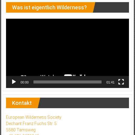
Was ist eigentlich Wilderness?
Video-
Player
00:00
01:41
Kontakt
European Wilderness Society
Dechant Franz Fuchs Str. 5
5580 Tamsweg