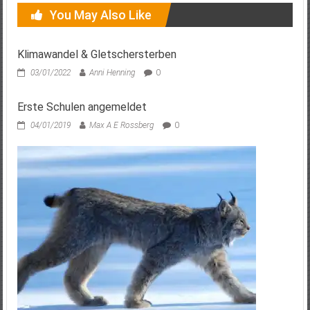
You May Also Like
Klimawandel & Gletschersterben
03/01/2022
Anni Henning
0
Erste Schulen angemeldet
04/01/2019
Max A E Rossberg
0