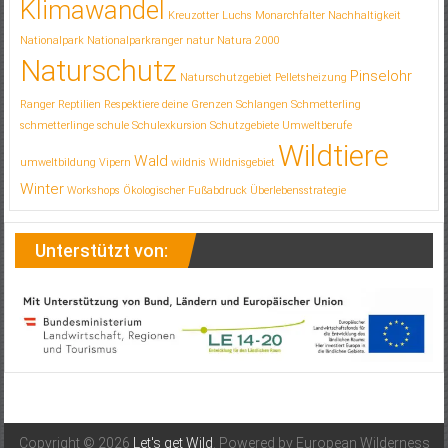
Klimawandel
Kreuzotter
Luchs
Monarchfalter
Nachhaltigkeit
Nationalpark
Nationalparkranger
natur
Natura 2000
Naturschutz
Pinselohr
Naturschutzgebiet
Pelletsheizung
Ranger
Reptilien
Respektiere deine Grenzen
Schlangen
Schmetterling
schmetterlinge
schule
Schulexkursion
Schutzgebiete
Umweltberufe
Wildtiere
Wald
umweltbildung
Vipern
wildnis
Wildnisgebiet
Winter
Workshops
Ökologischer Fußabdruck
Überlebensstrategie
Unterstützt von:
Copyright © 2026
Let's get Wild
. Powered by European Wilderness