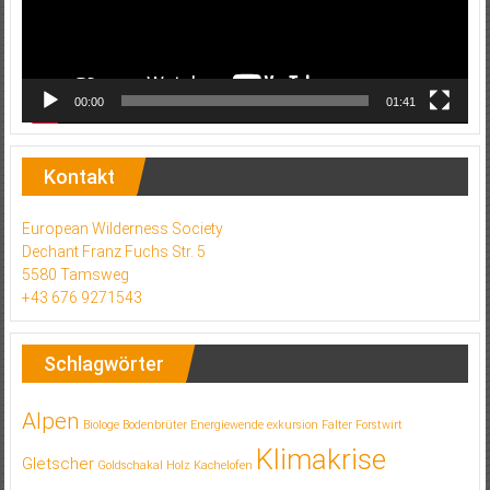
00:00
01:41
Kontakt
European Wilderness Society
Dechant Franz Fuchs Str. 5
5580 Tamsweg
+43 676 9271543
Schlagwörter
Alpen
Biologe
Bodenbrüter
Energiewende
exkursion
Falter
Forstwirt
Klimakrise
Gletscher
Goldschakal
Holz
Kachelofen