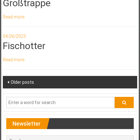
Großtrappe
Read more
04/26/2023
Fischotter
Read more
Posts
Older posts
navigation
Newsletter