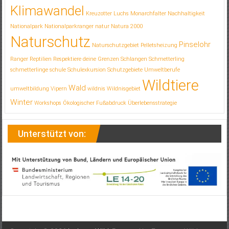
Klimawandel
Kreuzotter
Luchs
Monarchfalter
Nachhaltigkeit
Nationalpark
Nationalparkranger
natur
Natura 2000
Naturschutz
Pinselohr
Naturschutzgebiet
Pelletsheizung
Ranger
Reptilien
Respektiere deine Grenzen
Schlangen
Schmetterling
schmetterlinge
schule
Schulexkursion
Schutzgebiete
Umweltberufe
Wildtiere
Wald
umweltbildung
Vipern
wildnis
Wildnisgebiet
Winter
Workshops
Ökologischer Fußabdruck
Überlebensstrategie
Unterstützt von: