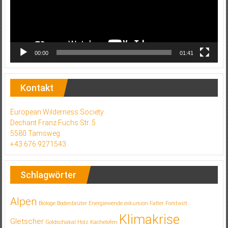
00:00
01:41
Kontakt
European Wilderness Society
Dechant Franz Fuchs Str. 5
5580 Tamsweg
+43 676 9271543
Schlagwörter
Alpen
Biologe
Bodenbrüter
Energiewende
exkursion
Falter
Forstwirt
Klimakrise
Gletscher
Goldschakal
Holz
Kachelofen