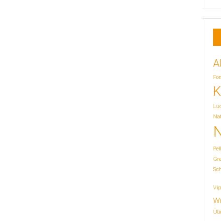
A
For
K
Lu
Nat
N
Pel
Gr
Sc
Vip
Wi
Übe