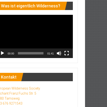
Was ist eigentlich Wilderness?
deo-
ayer
00:00
01:41
Kontakt
ropean Wilderness Society
chant Franz Fuchs Str. 5
580 Tamsweg
3 676 9271543