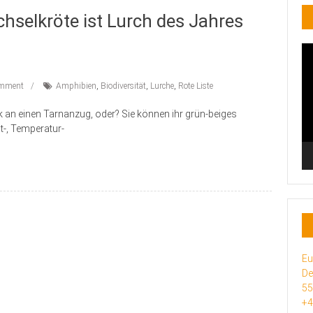
hselkröte ist Lurch des Jahres
Vi
Pl
mment
Amphibien
,
Biodiversität
,
Lurche
,
Rote Liste
rk an einen Tarnanzug, oder? Sie können ihr grün-beiges
t-, Temperatur-
Eu
De
5
+4