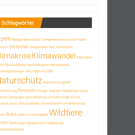
Schlagwörter
lpen
Biologe
Bodenbrüter
Energiewende
exkursion
Falter
Gletscher
stwirt
Goldschakal
Holz
Kachelofen
limakrise
Klimawandel
Kreuzotter
chs
Monarchfalter
Nachhaltigkeit
Nationalpark
ionalparkranger
natur
Natura 2000
aturschutz
Naturschutzgebiet
Pinselohr
letsheizung
Ranger
Reptilien
Respektiere deine
enzen
Schlangen
Schmetterling
schmetterlinge
schule
hulexkursion
Schutzgebiete
Umweltberufe
umweltbildung
Wildtiere
Wald
ern
wildnis
Wildnisgebiet
nter
Workshops
Ökologischer Fußabdruck
rlebensstrategie