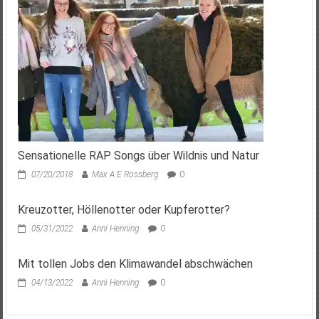
Sensationelle RAP Songs über Wildnis und Natur
07/20/2018
Max A E Rossberg
0
Kreuzotter, Höllenotter oder Kupferotter?
05/31/2022
Anni Henning
0
Mit tollen Jobs den Klimawandel abschwächen
04/13/2022
Anni Henning
0