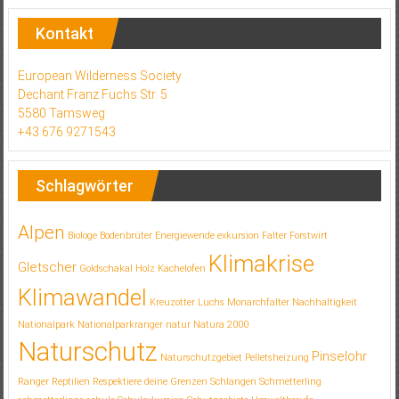
Kontakt
European Wilderness Society
Dechant Franz Fuchs Str. 5
5580 Tamsweg
+43 676 9271543
Schlagwörter
Alpen
Biologe
Bodenbrüter
Energiewende
exkursion
Falter
Forstwirt
Klimakrise
Gletscher
Goldschakal
Holz
Kachelofen
Klimawandel
Kreuzotter
Luchs
Monarchfalter
Nachhaltigkeit
Nationalpark
Nationalparkranger
natur
Natura 2000
Naturschutz
Pinselohr
Naturschutzgebiet
Pelletsheizung
Ranger
Reptilien
Respektiere deine Grenzen
Schlangen
Schmetterling