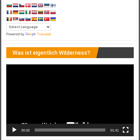
Powered by
Translate
Was ist eigentlich Wilderness?
Video-
Player
00:00
01:41