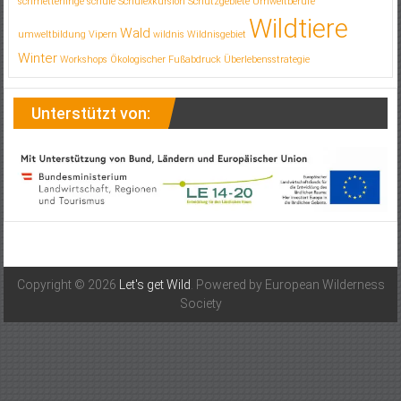
schmetterlinge
schule
Schulexkursion
Schutzgebiete
Umweltberufe
Wildtiere
Wald
umweltbildung
Vipern
wildnis
Wildnisgebiet
Winter
Workshops
Ökologischer Fußabdruck
Überlebensstrategie
Unterstützt von:
Copyright © 2026
Let's get Wild
. Powered by European Wilderness
Society